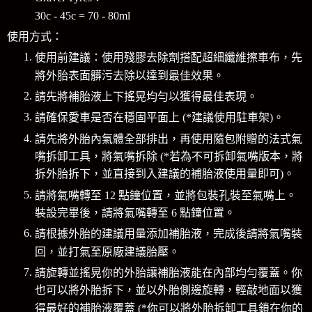
30c - 45c = 70 - 80ml
使用方式：
使用前建議：使用殘膠去除劑搭配超細纖維擦車布，先
將外胎表面髒污去除以達到最佳效果。
請先將補胎液上下搖晃均勻以獲得最佳表現。
請確保愛車是否在穩固平面上 (*建議使用駐車架)。
請先將外胎內氣體全部排出，再使用隨包附贈的法式氣
嘴拆卸工具，將氣嘴拆除 (*若為不可拆卸氣嘴版本，將
拆外胎拆下，並直接到入建議的補胎液使用量即可)。
請將氣嘴轉至 12 點鐘位置，並將包裝孔裝至氣嘴上。
裝設完畢後，請將氣嘴轉至 6 點鐘位置。
請根據外胎的建議用量添加補胎液，完成後請將氣嘴裝
回，並打氣至原廠建議胎壓。
請旋轉並搖晃你的外胎讓補胎液能在內部均勻覆蓋。你
也可以將外胎拆下，並以外胎側邊旋轉，輕敲地面以獲
得最好的補胎液覆蓋 (*你可以將外胎拆卸工具鎖在你的