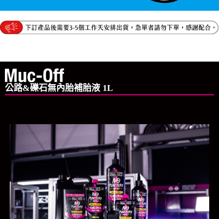
公路&礫石無內胎補胎液 1L