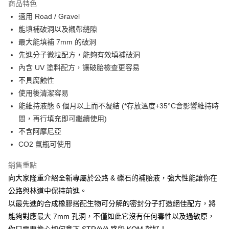
商品特色
6 期 0 利率 每期
NT$263
21家銀行
合作金庫商業銀行
第一商業銀行
適用 Road / Gravel
華南商業銀行
彰化商業銀行
合作金庫商業銀行
第一商業銀行
LINE Pay
能填補破洞以及襯帶縫隙
上海商業儲蓄銀行
台北富邦商業銀行
華南商業銀行
彰化商業銀行
國泰世華商業銀行
兆豐國際商業銀行
最大能填補 7mm 的破洞
Apple Pay
上海商業儲蓄銀行
台北富邦商業銀行
臺灣中小企業銀行
台中商業銀行
先進分子微粒配方，能夠有效填補破洞
國泰世華商業銀行
兆豐國際商業銀行
匯豐（台灣）商業銀行
華泰商業銀行
街口支付
臺灣中小企業銀行
台中商業銀行
內含 UV 塗料配方，讓破胎檢查更容易
聯邦商業銀行
遠東國際商業銀行
匯豐（台灣）商業銀行
華泰商業銀行
不具腐蝕性
悠遊付
元大商業銀行
永豐商業銀行
聯邦商業銀行
遠東國際商業銀行
使用後清潔容易
玉山商業銀行
星展（台灣）商業銀行
元大商業銀行
永豐商業銀行
Google Pay
能維持液態 6 個月以上而不凝結 (*存放溫度+35°C會影響維持時
台新國際商業銀行
中國信託商業銀行
玉山商業銀行
星展（台灣）商業銀行
台灣樂天信用卡公司
間，再行填充即可繼續使用)
台新國際商業銀行
中國信託商業銀行
全盈+PAY
不含阿摩尼亞
台灣樂天信用卡公司
大哥付你分期
CO2 氣瓶可使用
相關說明
【大哥付你分期使用說明】
銷售重點
AFTEE先享後付
1.本服務由台灣大哥大提供，台灣大哥大用戶可立即使用無須另外申請。
向大家隆重介紹全新專屬於公路 & 礫石的補胎液，強大性能讓你在
2.付款方式選擇「大哥付你分期」，訂單成立後會自動跳轉到大哥付的交易
相關說明
公路與林道中保持前進。
流程，驗證手機門號後，選擇欲分期的期數、繳款截止日，確認付款後即完
【關於「AFTEE先享後付」】
成交易。
ATM付款
以最先進的合成橡膠搭配生物可分解的密封分子打造絕佳配方，將
AFTEE先享後付是「在收到商品之後才付款」的支付方式。 讓您購物簡單
3.實際核准額度、可分期數及費用金額請依後續交易確認頁面所載為準。
便利好安心！
能夠對應最大 7mm 孔洞，不僅如此它沒有任何毒性以及過敏原，
4.訂單成立30分鐘內，如未前往確認交易或遇審核未通過，訂單將自動取
１．簡單：不需註冊會員、不需綁卡、不需儲值。
運送方式
消。如遇「轉專審核」未通過狀況，表示未達大哥付你分期系統評分，恕無