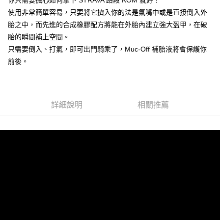
你只需要擔心如何拿下 STRAVA 路段 KOM 就好！
２．便利：只要手機號碼，簡訊認證，即可結帳。
法說明評估內容。
使用非常簡單容易，只要將它擠入你的法是氣嘴中或是直接倒入外
３．安心：先確認商品／服務後，再付款。
宅配
【繳款方式說明】
胎之中，而先進的合成橡膠配方將能在外胎內建立強大盔甲，在破
1.分期款項不併入電信帳單，「大哥付你分期」於每月結算日後寄送繳費提
每筆NT$95，滿NT$1,800(含以上)免運費
【「AFTEE先享後付」結帳流程】
醒簡訊。
胎的瞬間補上空間。
１．於結帳方式選擇「AFTEE先享後付」後，將跳轉至「AFTEE先享後付」
2.透過簡訊連結打開帳單後，可選擇「超商條碼／台灣大直營門市／銀行轉
結帳頁面，進行簡訊認證並確認金額後，即可完成結帳。
只需要倒入、打氣，即可出門騎乘了，Muc-Off 補胎液將會保護你
帳／街口支付／iPASS MONEY」等通路繳費。
２．訂單成立數日內，您將收到繳費通知簡訊。
前後。
３．收到繳費通知簡訊後14天內，點擊此簡訊中的連結，可透過四大超商／
【注意事項】
ATM／網路銀行／等多元方式進行付款，方視為交易完成。
1.本服務係由「台灣大哥大股份有限公司」（以下簡稱本公司）所提供，讓
※ 請注意：結帳手續完成當下不需立刻繳費，但若您需要取消訂單，請聯絡
用戶於交易時，得透過本服務購買商品或服務，並由商店將買賣／分期付款
購買商品的店家。未經商家同意取消之訂單仍視為有效，需透過AFTEE先享
買賣價金債權讓與本公司後，依約使用本公司帳單繳交帳款。
後付繳納相關費用。
詳細說明
相關推薦
2.基於同意付款使用「大哥付你分期」之契約關係目的，商店將以您的個人
※ 交易是否成功請以「AFTEE先享後付 」之結帳頁面顯示為準，若有關於
資料（包含姓名、電話或地址）提供予台灣大哥大進項蒐集、處理及利用，
是否繳費成功／繳費後需取消欲退款等相關疑問，請聯繫「AFTEE先享後付
由本公司與您本人進行分期帳單所需資料之確認、核對及更正。
客戶支援中心」
https://netprotections.freshdesk.com/support/home
3.完整用戶服務條款，請詳閱以下連結：
https://oppay.tw/userRule
【注意事項】
１．透過由恩沛科技股份有限公司提供之「AFTEE先享後付」服務完成之交
易，需依本服務之必要範圍內提供個人資料，並將交易相關給付款項請求債
權轉讓予恩沛科技股份有限公司。
２．關於個人資料處理事宜，請瀏覽以下網址：
https://aftee.tw/terms/#terms3
３．未成年的使用者請事先徵得法定代理人或監護人之同意方可使用
「AFTEE先享後付」，若未經同意申辦者引起之損失，本公司不負相關責
任。