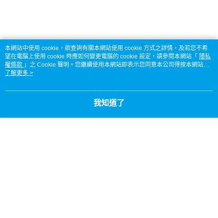
２．便利：只要手機號碼，簡訊認證，即可結帳。
法說明評估內容。
３．安心：先確認商品／服務後，再付款。
宅配
【繳款方式說明】
1.分期款項不併入電信帳單，「大哥付你分期」於每月結算日後寄送繳費提
每筆NT$95，滿NT$1,800(含以上)免運費
【「AFTEE先享後付」結帳流程】
醒簡訊。
１．於結帳方式選擇「AFTEE先享後付」後，將跳轉至「AFTEE先享後付」
2.透過簡訊連結打開帳單後，可選擇「超商條碼／台灣大直營門市／銀行轉
結帳頁面，進行簡訊認證並確認金額後，即可完成結帳。
本網站中使用 cookie，欲查詢有關本網站使用 cookie 方式之詳情，及若您不希
帳／街口支付／iPASS MONEY」等通路繳費。
２．訂單成立數日內，您將收到繳費通知簡訊。
望在電腦上使用 cookie 時應如何變更電腦的 cookie 設定，請參閱本網站「
隱私
權條款
３．收到繳費通知簡訊後14天內，點擊此簡訊中的連結，可透過四大超商／
」之 Cookie 聲明。您繼續使用本網站即表示您同意本公司得按本網站使
【注意事項】
用條款之 Cookie 聲明使用 cookie。
了解更多 >
ATM／網路銀行／等多元方式進行付款，方視為交易完成。
1.本服務係由「台灣大哥大股份有限公司」（以下簡稱本公司）所提供，讓
※ 請注意：結帳手續完成當下不需立刻繳費，但若您需要取消訂單，請聯絡
用戶於交易時，得透過本服務購買商品或服務，並由商店將買賣／分期付款
購買商品的店家。未經商家同意取消之訂單仍視為有效，需透過AFTEE先享
買賣價金債權讓與本公司後，依約使用本公司帳單繳交帳款。
後付繳納相關費用。
我知道了
2.基於同意付款使用「大哥付你分期」之契約關係目的，商店將以您的個人
※ 交易是否成功請以「AFTEE先享後付 」之結帳頁面顯示為準，若有關於
資料（包含姓名、電話或地址）提供予台灣大哥大進項蒐集、處理及利用，
是否繳費成功／繳費後需取消欲退款等相關疑問，請聯繫「AFTEE先享後付
由本公司與您本人進行分期帳單所需資料之確認、核對及更正。
客戶支援中心」
https://netprotections.freshdesk.com/support/home
3.完整用戶服務條款，請詳閱以下連結：
https://oppay.tw/userRule
C3陶瓷塗層乾式鏈條油 120ml
【注意事項】
１．透過由恩沛科技股份有限公司提供之「AFTEE先享後付」服務完成之交
易，需依本服務之必要範圍內提供個人資料，並將交易相關給付款項請求債
權轉讓予恩沛科技股份有限公司。
２．關於個人資料處理事宜，請瀏覽以下網址：
https://aftee.tw/terms/#terms3
３．未成年的使用者請事先徵得法定代理人或監護人之同意方可使用
商品規格
「AFTEE先享後付」，若未經同意申辦者引起之損失，本公司不負相關責
任。