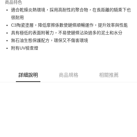
商品特色
6 期 0 利率 每期
NT$141
21家銀行
合作金庫商業銀行
第一商業銀行
適合乾燥炎熱環境，採用高耐性的聚合物，在長距離的騎乘下也
華南商業銀行
彰化商業銀行
合作金庫商業銀行
第一商業銀行
LINE Pay
很耐用
上海商業儲蓄銀行
台北富邦商業銀行
華南商業銀行
彰化商業銀行
國泰世華商業銀行
兆豐國際商業銀行
C3陶瓷塗層，降低摩擦係數使鏈條順暢運作，提升效率與性能
Apple Pay
上海商業儲蓄銀行
台北富邦商業銀行
臺灣中小企業銀行
台中商業銀行
具有極低的表面附著力，不易使鏈條沾染過多的泥土和水分
國泰世華商業銀行
兆豐國際商業銀行
匯豐（台灣）商業銀行
華泰商業銀行
街口支付
臺灣中小企業銀行
台中商業銀行
無石油生態保護配方，環保又不傷害環境
聯邦商業銀行
遠東國際商業銀行
匯豐（台灣）商業銀行
華泰商業銀行
附有UV檢查燈
悠遊付
元大商業銀行
永豐商業銀行
聯邦商業銀行
遠東國際商業銀行
玉山商業銀行
星展（台灣）商業銀行
元大商業銀行
永豐商業銀行
Google Pay
台新國際商業銀行
中國信託商業銀行
玉山商業銀行
星展（台灣）商業銀行
台灣樂天信用卡公司
台新國際商業銀行
中國信託商業銀行
全盈+PAY
詳細說明
商品規格
相關推薦
台灣樂天信用卡公司
大哥付你分期
相關說明
【大哥付你分期使用說明】
AFTEE先享後付
1.本服務由台灣大哥大提供，台灣大哥大用戶可立即使用無須另外申請。
2.付款方式選擇「大哥付你分期」，訂單成立後會自動跳轉到大哥付的交易
相關說明
流程，驗證手機門號後，選擇欲分期的期數、繳款截止日，確認付款後即完
【關於「AFTEE先享後付」】
成交易。
ATM付款
AFTEE先享後付是「在收到商品之後才付款」的支付方式。 讓您購物簡單
3.實際核准額度、可分期數及費用金額請依後續交易確認頁面所載為準。
便利好安心！
4.訂單成立30分鐘內，如未前往確認交易或遇審核未通過，訂單將自動取
１．簡單：不需註冊會員、不需綁卡、不需儲值。
運送方式
消。如遇「轉專審核」未通過狀況，表示未達大哥付你分期系統評分，恕無