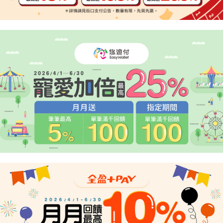
２．便利：只要手機號碼，簡訊認證，即可結帳。
法說明評估內容。
３．安心：先確認商品／服務後，再付款。
宅配
【繳款方式說明】
1.分期款項不併入電信帳單，「大哥付你分期」於每月結算日後寄送繳費提
每筆NT$95，滿NT$1,800(含以上)免運費
【「AFTEE先享後付」結帳流程】
醒簡訊。
１．於結帳方式選擇「AFTEE先享後付」後，將跳轉至「AFTEE先享後付」
2.透過簡訊連結打開帳單後，可選擇「超商條碼／台灣大直營門市／銀行轉
結帳頁面，進行簡訊認證並確認金額後，即可完成結帳。
帳／街口支付／iPASS MONEY」等通路繳費。
２．訂單成立數日內，您將收到繳費通知簡訊。
３．收到繳費通知簡訊後14天內，點擊此簡訊中的連結，可透過四大超商／
【注意事項】
ATM／網路銀行／等多元方式進行付款，方視為交易完成。
1.本服務係由「台灣大哥大股份有限公司」（以下簡稱本公司）所提供，讓
※ 請注意：結帳手續完成當下不需立刻繳費，但若您需要取消訂單，請聯絡
用戶於交易時，得透過本服務購買商品或服務，並由商店將買賣／分期付款
購買商品的店家。未經商家同意取消之訂單仍視為有效，需透過AFTEE先享
買賣價金債權讓與本公司後，依約使用本公司帳單繳交帳款。
後付繳納相關費用。
2.基於同意付款使用「大哥付你分期」之契約關係目的，商店將以您的個人
※ 交易是否成功請以「AFTEE先享後付 」之結帳頁面顯示為準，若有關於
資料（包含姓名、電話或地址）提供予台灣大哥大進項蒐集、處理及利用，
是否繳費成功／繳費後需取消欲退款等相關疑問，請聯繫「AFTEE先享後付
由本公司與您本人進行分期帳單所需資料之確認、核對及更正。
客戶支援中心」
https://netprotections.freshdesk.com/support/home
3.完整用戶服務條款，請詳閱以下連結：
https://oppay.tw/userRule
【注意事項】
１．透過由恩沛科技股份有限公司提供之「AFTEE先享後付」服務完成之交
易，需依本服務之必要範圍內提供個人資料，並將交易相關給付款項請求債
權轉讓予恩沛科技股份有限公司。
２．關於個人資料處理事宜，請瀏覽以下網址：
https://aftee.tw/terms/#terms3
３．未成年的使用者請事先徵得法定代理人或監護人之同意方可使用
「AFTEE先享後付」，若未經同意申辦者引起之損失，本公司不負相關責
任。