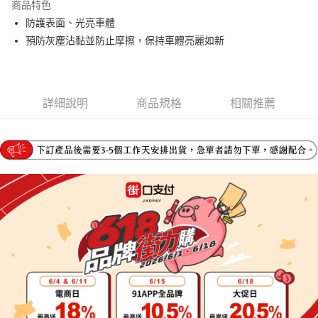
商品特色
6 期 0 利率 每期
NT$91
21家銀行
合作金庫商業銀行
第一商業銀行
防護表面、光亮車體
華南商業銀行
彰化商業銀行
合作金庫商業銀行
第一商業銀行
LINE Pay
預防灰塵沾黏並防止摩擦，保持車體亮麗如新
上海商業儲蓄銀行
台北富邦商業銀行
華南商業銀行
彰化商業銀行
國泰世華商業銀行
兆豐國際商業銀行
Apple Pay
上海商業儲蓄銀行
台北富邦商業銀行
臺灣中小企業銀行
台中商業銀行
國泰世華商業銀行
兆豐國際商業銀行
匯豐（台灣）商業銀行
華泰商業銀行
街口支付
臺灣中小企業銀行
台中商業銀行
聯邦商業銀行
遠東國際商業銀行
詳細說明
商品規格
相關推薦
匯豐（台灣）商業銀行
華泰商業銀行
悠遊付
元大商業銀行
永豐商業銀行
聯邦商業銀行
遠東國際商業銀行
玉山商業銀行
星展（台灣）商業銀行
元大商業銀行
永豐商業銀行
Google Pay
台新國際商業銀行
中國信託商業銀行
玉山商業銀行
星展（台灣）商業銀行
台灣樂天信用卡公司
台新國際商業銀行
中國信託商業銀行
全盈+PAY
台灣樂天信用卡公司
大哥付你分期
相關說明
【大哥付你分期使用說明】
AFTEE先享後付
1.本服務由台灣大哥大提供，台灣大哥大用戶可立即使用無須另外申請。
2.付款方式選擇「大哥付你分期」，訂單成立後會自動跳轉到大哥付的交易
相關說明
流程，驗證手機門號後，選擇欲分期的期數、繳款截止日，確認付款後即完
【關於「AFTEE先享後付」】
成交易。
ATM付款
AFTEE先享後付是「在收到商品之後才付款」的支付方式。 讓您購物簡單
3.實際核准額度、可分期數及費用金額請依後續交易確認頁面所載為準。
便利好安心！
4.訂單成立30分鐘內，如未前往確認交易或遇審核未通過，訂單將自動取
１．簡單：不需註冊會員、不需綁卡、不需儲值。
運送方式
消。如遇「轉專審核」未通過狀況，表示未達大哥付你分期系統評分，恕無