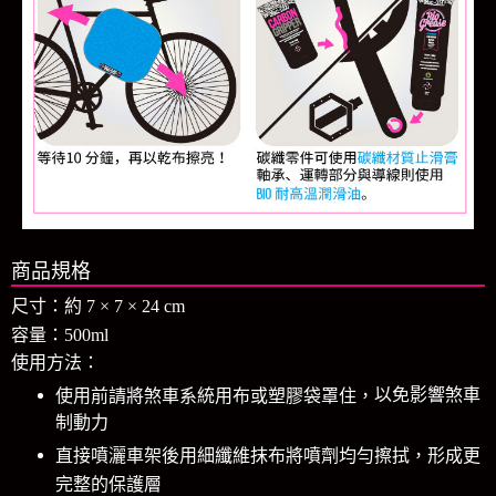
商品規格
尺寸：約 7 × 7 × 24 cm
容量：500ml
使用方法：
以免影響煞車
使用前請將煞車系統用布或塑膠袋罩住，
制動力
直接噴灑車架後用細纖維抹布將噴劑均勻擦拭，形成更
完整的保護層