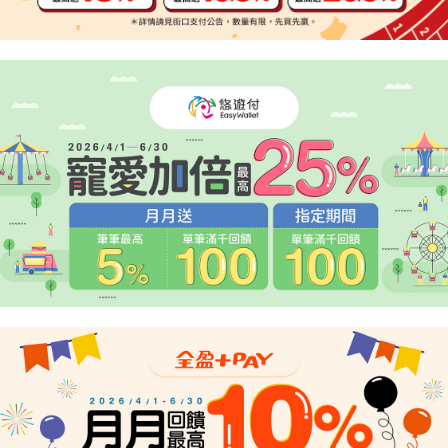
２．便利：只要手機號碼，簡訊認證，即可結帳。
法說明評估內容。
３．安心：先確認商品／服務後，再付款。
宅配
【繳款方式說明】
1.分期款項不併入電信帳單，「大哥付你分期」於每月結算日後寄送繳費提
每筆NT$95，滿NT$1,800(含以上)免運費
【「AFTEE先享後付」結帳流程】
醒簡訊。
１．於結帳方式選擇「AFTEE先享後付」後，將跳轉至「AFTEE先享後付」
2.透過簡訊連結打開帳單後，可選擇「超商條碼／台灣大直營門市／銀行轉
結帳頁面，進行簡訊認證並確認金額後，即可完成結帳。
帳／街口支付／iPASS MONEY」等通路繳費。
２．訂單成立數日內，您將收到繳費通知簡訊。
３．收到繳費通知簡訊後14天內，點擊此簡訊中的連結，可透過四大超商／
【注意事項】
ATM／網路銀行／等多元方式進行付款，方視為交易完成。
1.本服務係由「台灣大哥大股份有限公司」（以下簡稱本公司）所提供，讓
※ 請注意：結帳手續完成當下不需立刻繳費，但若您需要取消訂單，請聯絡
用戶於交易時，得透過本服務購買商品或服務，並由商店將買賣／分期付款
購買商品的店家。未經商家同意取消之訂單仍視為有效，需透過AFTEE先享
買賣價金債權讓與本公司後，依約使用本公司帳單繳交帳款。
後付繳納相關費用。
2.基於同意付款使用「大哥付你分期」之契約關係目的，商店將以您的個人
※ 交易是否成功請以「AFTEE先享後付 」之結帳頁面顯示為準，若有關於
資料（包含姓名、電話或地址）提供予台灣大哥大進項蒐集、處理及利用，
是否繳費成功／繳費後需取消欲退款等相關疑問，請聯繫「AFTEE先享後付
由本公司與您本人進行分期帳單所需資料之確認、核對及更正。
客戶支援中心」
https://netprotections.freshdesk.com/support/home
3.完整用戶服務條款，請詳閱以下連結：
https://oppay.tw/userRule
【注意事項】
１．透過由恩沛科技股份有限公司提供之「AFTEE先享後付」服務完成之交
易，需依本服務之必要範圍內提供個人資料，並將交易相關給付款項請求債
權轉讓予恩沛科技股份有限公司。
２．關於個人資料處理事宜，請瀏覽以下網址：
https://aftee.tw/terms/#terms3
３．未成年的使用者請事先徵得法定代理人或監護人之同意方可使用
「AFTEE先享後付」，若未經同意申辦者引起之損失，本公司不負相關責
任。