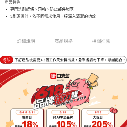
商品特色
6 期 0 利率 每期
NT$58
21家銀行
合作金庫商業銀行
第一商業銀行
專門洗刷鏈條、飛輪、防止部件堵塞
華南商業銀行
彰化商業銀行
合作金庫商業銀行
第一商業銀行
LINE Pay
3刷頭設計，依不同需求使用，達深入清潔的功效
上海商業儲蓄銀行
台北富邦商業銀行
華南商業銀行
彰化商業銀行
國泰世華商業銀行
兆豐國際商業銀行
Apple Pay
上海商業儲蓄銀行
台北富邦商業銀行
臺灣中小企業銀行
台中商業銀行
國泰世華商業銀行
兆豐國際商業銀行
匯豐（台灣）商業銀行
華泰商業銀行
街口支付
臺灣中小企業銀行
台中商業銀行
聯邦商業銀行
遠東國際商業銀行
詳細說明
商品規格
相關推薦
匯豐（台灣）商業銀行
華泰商業銀行
悠遊付
元大商業銀行
永豐商業銀行
聯邦商業銀行
遠東國際商業銀行
玉山商業銀行
星展（台灣）商業銀行
元大商業銀行
永豐商業銀行
Google Pay
台新國際商業銀行
中國信託商業銀行
玉山商業銀行
星展（台灣）商業銀行
台灣樂天信用卡公司
台新國際商業銀行
中國信託商業銀行
全盈+PAY
台灣樂天信用卡公司
大哥付你分期
相關說明
【大哥付你分期使用說明】
AFTEE先享後付
1.本服務由台灣大哥大提供，台灣大哥大用戶可立即使用無須另外申請。
2.付款方式選擇「大哥付你分期」，訂單成立後會自動跳轉到大哥付的交易
相關說明
流程，驗證手機門號後，選擇欲分期的期數、繳款截止日，確認付款後即完
【關於「AFTEE先享後付」】
成交易。
ATM付款
AFTEE先享後付是「在收到商品之後才付款」的支付方式。 讓您購物簡單
3.實際核准額度、可分期數及費用金額請依後續交易確認頁面所載為準。
便利好安心！
4.訂單成立30分鐘內，如未前往確認交易或遇審核未通過，訂單將自動取
１．簡單：不需註冊會員、不需綁卡、不需儲值。
運送方式
消。如遇「轉專審核」未通過狀況，表示未達大哥付你分期系統評分，恕無