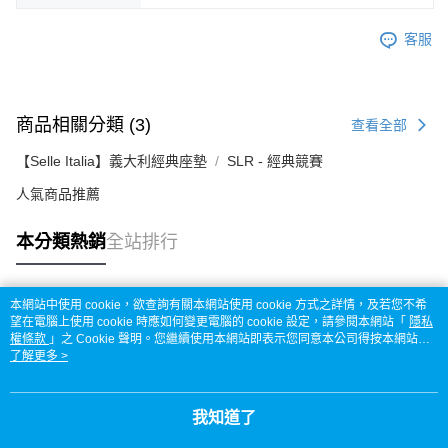
客服
商品相關分類 (3)
查看全部
【Selle Italia】義大利經典座墊
SLR - 經典競賽
人氣商品推薦
本分類熱銷
全站排行
本網站中使用 cookie，欲查詢有關本網站使用 cookie 方式之詳情，及若您不希
熱門標籤
望在電腦上使用 cookie 時應如何變更電腦的 cookie 設定，請參閱本網站「
隱私
權條款
」之 Cookie 聲明。您繼續使用本網站即表示您同意本公司得按本網站使
用條款之 Cookie 聲明使用 cookie。
了解更多 >
我知道了