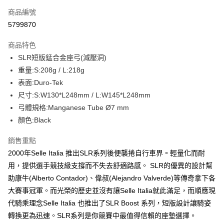
商品編號
信用卡分期付款
5799870
3 期 0 利率 每期
NT$1,466
21家銀行
商品特色
6 期 0 利率 每期
NT$733
21家銀行
合作金庫商業銀行
第一商業銀行
SLR短版錳合金座弓(減壓洞)
華南商業銀行
彰化商業銀行
合作金庫商業銀行
第一商業銀行
LINE Pay
重量:S:208g / L:218g
上海商業儲蓄銀行
台北富邦商業銀行
華南商業銀行
彰化商業銀行
國泰世華商業銀行
兆豐國際商業銀行
表面:Duro-Tek
Apple Pay
上海商業儲蓄銀行
台北富邦商業銀行
臺灣中小企業銀行
台中商業銀行
尺寸:S:W130*L248mm / L:W145*L248mm
國泰世華商業銀行
兆豐國際商業銀行
匯豐（台灣）商業銀行
華泰商業銀行
街口支付
臺灣中小企業銀行
台中商業銀行
弓體規格:Manganese Tube Ø7 mm
聯邦商業銀行
遠東國際商業銀行
匯豐（台灣）商業銀行
華泰商業銀行
顏色:Black
悠遊付
元大商業銀行
永豐商業銀行
聯邦商業銀行
遠東國際商業銀行
玉山商業銀行
星展（台灣）商業銀行
元大商業銀行
永豐商業銀行
銷售重點
Google Pay
台新國際商業銀行
中國信託商業銀行
玉山商業銀行
星展（台灣）商業銀行
2000年Selle Italia 推出SLR系列後便襲捲自行車界。輕量化而耐
台灣樂天信用卡公司
台新國際商業銀行
中國信託商業銀行
全盈+PAY
用，提供選手競技級支撐而不失去舒適路感。 SLR的優異的設計幫
台灣樂天信用卡公司
助康牛(Alberto Contador)、偉叔(Alejandro Valverde)等傳奇拿下各
大哥付你分期
大賽事冠軍。而光榮的歷史並沒有讓Selle Italia就此滿足，而順應現
相關說明
【大哥付你分期使用說明】
代騎乘理念Selle Italia 也推出了SLR Boost 系列，短版設計讓騎姿
AFTEE先享後付
1.本服務由台灣大哥大提供，台灣大哥大用戶可立即使用無須另外申請。
轉換更為迅速。SLR系列是你競賽中最值得信賴的座墊選擇。
2.付款方式選擇「大哥付你分期」，訂單成立後會自動跳轉到大哥付的交易
相關說明