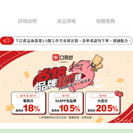
流程，驗證手機門號後，選擇欲分期的期數、繳款截止日，確認付款後即完
【關於「AFTEE先享後付」】
成交易。
ATM付款
AFTEE先享後付是「在收到商品之後才付款」的支付方式。 讓您購物簡單
3.實際核准額度、可分期數及費用金額請依後續交易確認頁面所載為準。
便利好安心！
4.訂單成立30分鐘內，如未前往確認交易或遇審核未通過，訂單將自動取
詳細說明
商品規格
相關推薦
１．簡單：不需註冊會員、不需綁卡、不需儲值。
運送方式
消。如遇「轉專審核」未通過狀況，表示未達大哥付你分期系統評分，恕無
２．便利：只要手機號碼，簡訊認證，即可結帳。
法說明評估內容。
３．安心：先確認商品／服務後，再付款。
宅配
【繳款方式說明】
1.分期款項不併入電信帳單，「大哥付你分期」於每月結算日後寄送繳費提
每筆NT$95，滿NT$1,800(含以上)免運費
【「AFTEE先享後付」結帳流程】
醒簡訊。
１．於結帳方式選擇「AFTEE先享後付」後，將跳轉至「AFTEE先享後付」
2.透過簡訊連結打開帳單後，可選擇「超商條碼／台灣大直營門市／銀行轉
結帳頁面，進行簡訊認證並確認金額後，即可完成結帳。
帳／街口支付／iPASS MONEY」等通路繳費。
２．訂單成立數日內，您將收到繳費通知簡訊。
３．收到繳費通知簡訊後14天內，點擊此簡訊中的連結，可透過四大超商／
【注意事項】
ATM／網路銀行／等多元方式進行付款，方視為交易完成。
1.本服務係由「台灣大哥大股份有限公司」（以下簡稱本公司）所提供，讓
※ 請注意：結帳手續完成當下不需立刻繳費，但若您需要取消訂單，請聯絡
用戶於交易時，得透過本服務購買商品或服務，並由商店將買賣／分期付款
購買商品的店家。未經商家同意取消之訂單仍視為有效，需透過AFTEE先享
買賣價金債權讓與本公司後，依約使用本公司帳單繳交帳款。
後付繳納相關費用。
2.基於同意付款使用「大哥付你分期」之契約關係目的，商店將以您的個人
※ 交易是否成功請以「AFTEE先享後付 」之結帳頁面顯示為準，若有關於
資料（包含姓名、電話或地址）提供予台灣大哥大進項蒐集、處理及利用，
是否繳費成功／繳費後需取消欲退款等相關疑問，請聯繫「AFTEE先享後付
由本公司與您本人進行分期帳單所需資料之確認、核對及更正。
客戶支援中心」
https://netprotections.freshdesk.com/support/home
3.完整用戶服務條款，請詳閱以下連結：
https://oppay.tw/userRule
【注意事項】
１．透過由恩沛科技股份有限公司提供之「AFTEE先享後付」服務完成之交
易，需依本服務之必要範圍內提供個人資料，並將交易相關給付款項請求債
權轉讓予恩沛科技股份有限公司。