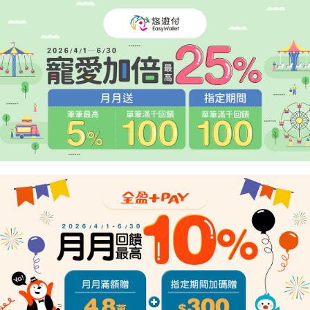
２．關於個人資料處理事宜，請瀏覽以下網址：
https://aftee.tw/terms/#terms3
３．未成年的使用者請事先徵得法定代理人或監護人之同意方可使用
「AFTEE先享後付」，若未經同意申辦者引起之損失，本公司不負相關責
任。
４．使用「AFTEE先享後付」時，將依據個別帳號之用戶狀況，依本公司即
時審查核予不同之上限額度；若仍有額度不足之情形，本公司將視審查結果
請求用戶進行身份認證。
５．嚴禁一人註冊多個帳號或使用他人資訊註冊。若發現惡意使用之情形，
恩沛科技股份有限公司將有權停止該用戶之使用額度並採取法律行動。