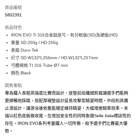
商品編號
信用卡分期付款
5802391
3 期 0 利率 每期
NT$2,233
21家銀行
商品特色
6 期 0 利率 每期
NT$1,116
21家銀行
合作金庫商業銀行
第一商業銀行
IRON EVO Ti 316合金鈦座弓，有分軟版(SD)及硬版(HD)
華南商業銀行
彰化商業銀行
合作金庫商業銀行
第一商業銀行
LINE Pay
重量:SD:250g / HD:255g
上海商業儲蓄銀行
台北富邦商業銀行
華南商業銀行
彰化商業銀行
國泰世華商業銀行
兆豐國際商業銀行
表面:Duro-Tek
Apple Pay
上海商業儲蓄銀行
台北富邦商業銀行
臺灣中小企業銀行
台中商業銀行
尺寸:SD:W132*L256mm / HD:W132*L257mm
國泰世華商業銀行
兆豐國際商業銀行
匯豐（台灣）商業銀行
華泰商業銀行
街口支付
臺灣中小企業銀行
台中商業銀行
弓體規格:TI 316 Tube Ø7 mm
聯邦商業銀行
遠東國際商業銀行
匯豐（台灣）商業銀行
華泰商業銀行
顏色:Black
悠遊付
元大商業銀行
永豐商業銀行
聯邦商業銀行
遠東國際商業銀行
玉山商業銀行
星展（台灣）商業銀行
元大商業銀行
永豐商業銀行
銷售重點
Google Pay
台新國際商業銀行
中國信託商業銀行
玉山商業銀行
星展（台灣）商業銀行
專為鐵人長程高強度比賽而設計，座墊前段纖細剪裁讓選手們能夠
台灣樂天信用卡公司
台新國際商業銀行
中國信託商業銀行
全盈+PAY
更順暢地踩踏，搭配厚襯墊設計延長攻擊型騎姿時間。中段則具備
台灣樂天信用卡公司
止滑設計，讓游泳後依舊能穩定維持騎姿，大幅增進騎乘效率。末
大哥付你分期
端以紅色底板做收尾，在增加安全性的同時象徵Selle Italia標誌性的
相關說明
【大哥付你分期使用說明】
存在。IRON EVO系列考量鐵人一切所需，給予選手們比賽最大優
AFTEE先享後付
1.本服務由台灣大哥大提供，台灣大哥大用戶可立即使用無須另外申請。
勢。
2.付款方式選擇「大哥付你分期」，訂單成立後會自動跳轉到大哥付的交易
相關說明