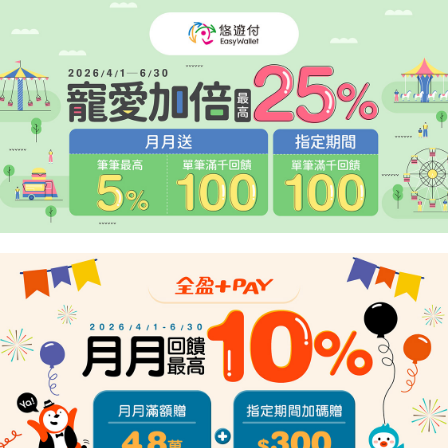
２．關於個人資料處理事宜，請瀏覽以下網址：
https://aftee.tw/terms/#terms3
３．未成年的使用者請事先徵得法定代理人或監護人之同意方可使用
「AFTEE先享後付」，若未經同意申辦者引起之損失，本公司不負相關責
任。
４．使用「AFTEE先享後付」時，將依據個別帳號之用戶狀況，依本公司即
時審查核予不同之上限額度；若仍有額度不足之情形，本公司將視審查結果
請求用戶進行身份認證。
５．嚴禁一人註冊多個帳號或使用他人資訊註冊。若發現惡意使用之情形，
恩沛科技股份有限公司將有權停止該用戶之使用額度並採取法律行動。