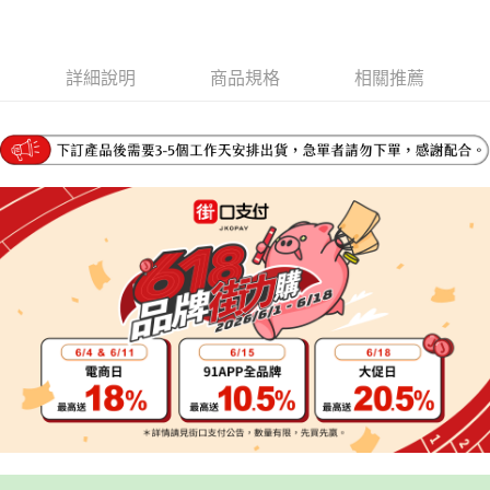
流程，驗證手機門號後，選擇欲分期的期數、繳款截止日，確認付款後即完
【關於「AFTEE先享後付」】
成交易。
ATM付款
AFTEE先享後付是「在收到商品之後才付款」的支付方式。 讓您購物簡單
3.實際核准額度、可分期數及費用金額請依後續交易確認頁面所載為準。
便利好安心！
4.訂單成立30分鐘內，如未前往確認交易或遇審核未通過，訂單將自動取
詳細說明
商品規格
相關推薦
１．簡單：不需註冊會員、不需綁卡、不需儲值。
運送方式
消。如遇「轉專審核」未通過狀況，表示未達大哥付你分期系統評分，恕無
２．便利：只要手機號碼，簡訊認證，即可結帳。
法說明評估內容。
３．安心：先確認商品／服務後，再付款。
宅配
【繳款方式說明】
1.分期款項不併入電信帳單，「大哥付你分期」於每月結算日後寄送繳費提
每筆NT$95，滿NT$1,800(含以上)免運費
【「AFTEE先享後付」結帳流程】
醒簡訊。
１．於結帳方式選擇「AFTEE先享後付」後，將跳轉至「AFTEE先享後付」
2.透過簡訊連結打開帳單後，可選擇「超商條碼／台灣大直營門市／銀行轉
結帳頁面，進行簡訊認證並確認金額後，即可完成結帳。
帳／街口支付／iPASS MONEY」等通路繳費。
２．訂單成立數日內，您將收到繳費通知簡訊。
３．收到繳費通知簡訊後14天內，點擊此簡訊中的連結，可透過四大超商／
【注意事項】
ATM／網路銀行／等多元方式進行付款，方視為交易完成。
1.本服務係由「台灣大哥大股份有限公司」（以下簡稱本公司）所提供，讓
※ 請注意：結帳手續完成當下不需立刻繳費，但若您需要取消訂單，請聯絡
用戶於交易時，得透過本服務購買商品或服務，並由商店將買賣／分期付款
購買商品的店家。未經商家同意取消之訂單仍視為有效，需透過AFTEE先享
買賣價金債權讓與本公司後，依約使用本公司帳單繳交帳款。
後付繳納相關費用。
2.基於同意付款使用「大哥付你分期」之契約關係目的，商店將以您的個人
※ 交易是否成功請以「AFTEE先享後付 」之結帳頁面顯示為準，若有關於
資料（包含姓名、電話或地址）提供予台灣大哥大進項蒐集、處理及利用，
是否繳費成功／繳費後需取消欲退款等相關疑問，請聯繫「AFTEE先享後付
由本公司與您本人進行分期帳單所需資料之確認、核對及更正。
客戶支援中心」
https://netprotections.freshdesk.com/support/home
3.完整用戶服務條款，請詳閱以下連結：
https://oppay.tw/userRule
【注意事項】
１．透過由恩沛科技股份有限公司提供之「AFTEE先享後付」服務完成之交
易，需依本服務之必要範圍內提供個人資料，並將交易相關給付款項請求債
權轉讓予恩沛科技股份有限公司。