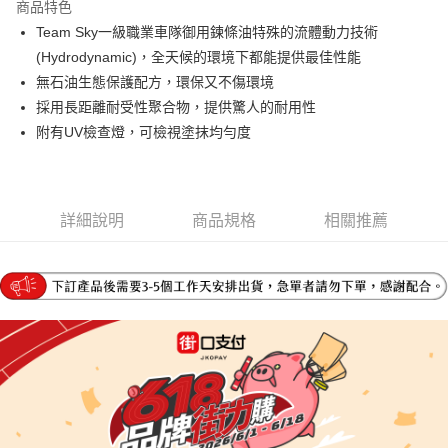
商品特色
6 期 0 利率 每期
NT$13
21家銀行
合作金庫商業銀行
第一商業銀行
Team Sky一級職業車隊御用鍊條油特殊的流體動力技術
華南商業銀行
彰化商業銀行
合作金庫商業銀行
第一商業銀行
LINE Pay
(Hydrodynamic)，全天候的環境下都能提供最佳性能
上海商業儲蓄銀行
台北富邦商業銀行
華南商業銀行
彰化商業銀行
國泰世華商業銀行
兆豐國際商業銀行
無石油生態保護配方，環保又不傷環境
Apple Pay
上海商業儲蓄銀行
台北富邦商業銀行
臺灣中小企業銀行
台中商業銀行
採用長距離耐受性聚合物，提供驚人的耐用性
國泰世華商業銀行
兆豐國際商業銀行
匯豐（台灣）商業銀行
華泰商業銀行
街口支付
臺灣中小企業銀行
台中商業銀行
附有UV檢查燈，可檢視塗抹均勻度
聯邦商業銀行
遠東國際商業銀行
匯豐（台灣）商業銀行
華泰商業銀行
悠遊付
元大商業銀行
永豐商業銀行
聯邦商業銀行
遠東國際商業銀行
玉山商業銀行
星展（台灣）商業銀行
元大商業銀行
永豐商業銀行
Google Pay
台新國際商業銀行
中國信託商業銀行
玉山商業銀行
星展（台灣）商業銀行
詳細說明
商品規格
相關推薦
台灣樂天信用卡公司
台新國際商業銀行
中國信託商業銀行
全盈+PAY
台灣樂天信用卡公司
大哥付你分期
相關說明
【大哥付你分期使用說明】
AFTEE先享後付
1.本服務由台灣大哥大提供，台灣大哥大用戶可立即使用無須另外申請。
2.付款方式選擇「大哥付你分期」，訂單成立後會自動跳轉到大哥付的交易
相關說明
流程，驗證手機門號後，選擇欲分期的期數、繳款截止日，確認付款後即完
【關於「AFTEE先享後付」】
成交易。
ATM付款
AFTEE先享後付是「在收到商品之後才付款」的支付方式。 讓您購物簡單
3.實際核准額度、可分期數及費用金額請依後續交易確認頁面所載為準。
便利好安心！
4.訂單成立30分鐘內，如未前往確認交易或遇審核未通過，訂單將自動取
１．簡單：不需註冊會員、不需綁卡、不需儲值。
運送方式
消。如遇「轉專審核」未通過狀況，表示未達大哥付你分期系統評分，恕無