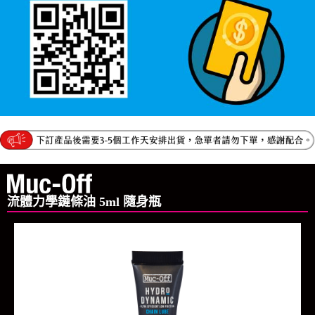
流體力學鏈條油 5ml 隨身瓶