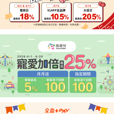
２．便利：只要手機號碼，簡訊認證，即可結帳。
法說明評估內容。
３．安心：先確認商品／服務後，再付款。
宅配
【繳款方式說明】
1.分期款項不併入電信帳單，「大哥付你分期」於每月結算日後寄送繳費提
每筆NT$95，滿NT$1,800(含以上)免運費
【「AFTEE先享後付」結帳流程】
醒簡訊。
１．於結帳方式選擇「AFTEE先享後付」後，將跳轉至「AFTEE先享後付」
2.透過簡訊連結打開帳單後，可選擇「超商條碼／台灣大直營門市／銀行轉
結帳頁面，進行簡訊認證並確認金額後，即可完成結帳。
帳／街口支付／iPASS MONEY」等通路繳費。
２．訂單成立數日內，您將收到繳費通知簡訊。
３．收到繳費通知簡訊後14天內，點擊此簡訊中的連結，可透過四大超商／
【注意事項】
ATM／網路銀行／等多元方式進行付款，方視為交易完成。
1.本服務係由「台灣大哥大股份有限公司」（以下簡稱本公司）所提供，讓
※ 請注意：結帳手續完成當下不需立刻繳費，但若您需要取消訂單，請聯絡
用戶於交易時，得透過本服務購買商品或服務，並由商店將買賣／分期付款
購買商品的店家。未經商家同意取消之訂單仍視為有效，需透過AFTEE先享
買賣價金債權讓與本公司後，依約使用本公司帳單繳交帳款。
後付繳納相關費用。
2.基於同意付款使用「大哥付你分期」之契約關係目的，商店將以您的個人
※ 交易是否成功請以「AFTEE先享後付 」之結帳頁面顯示為準，若有關於
資料（包含姓名、電話或地址）提供予台灣大哥大進項蒐集、處理及利用，
是否繳費成功／繳費後需取消欲退款等相關疑問，請聯繫「AFTEE先享後付
由本公司與您本人進行分期帳單所需資料之確認、核對及更正。
客戶支援中心」
https://netprotections.freshdesk.com/support/home
3.完整用戶服務條款，請詳閱以下連結：
https://oppay.tw/userRule
【注意事項】
１．透過由恩沛科技股份有限公司提供之「AFTEE先享後付」服務完成之交
易，需依本服務之必要範圍內提供個人資料，並將交易相關給付款項請求債
權轉讓予恩沛科技股份有限公司。
２．關於個人資料處理事宜，請瀏覽以下網址：
https://aftee.tw/terms/#terms3
３．未成年的使用者請事先徵得法定代理人或監護人之同意方可使用
「AFTEE先享後付」，若未經同意申辦者引起之損失，本公司不負相關責
任。