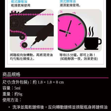
商品規格
尺寸(含外包裝)：約 1.8 × 1.8 × 8 cm
容量：5ml
重量：約9g
使用方法：
洗淨並風乾鏈條後，反向轉動鏈條並擠壓瓶身將鏈條油