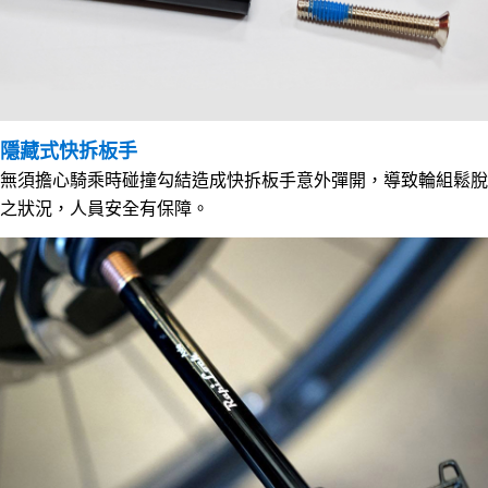
隱藏式快拆板手
無須擔心騎乘時碰撞勾結造成快拆板手意外彈開，導致輪組鬆脫
之狀況，人員安全有保障。