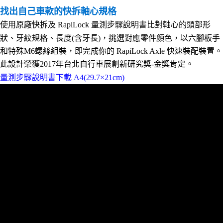
找出自己車款的快拆軸心規格
使用原廠快拆及 RapiLock 量測步驟說明書比對軸心的頭部形
狀、牙紋規格、長度(含牙長)，挑選對應零件顏色，以六腳板手
和特殊M6螺絲組裝，即完成你的 RapiLock Axle 快速裝配裝置。
此設計榮獲2017年台北自行車展創新研究獎-金獎肯定。
量測步驟說明書下載 A4(29.7×21cm)