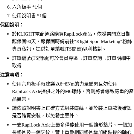
六角板手 *1個
使用說明書 *1個
保固說明：
於KLIGHT電商通路購買RapiLock產品，依發票開立日期
起保固90天，報保固時請前往"Klight Sport Marketing"粉絲
專頁私訊，提供訂單編號(TS開頭)以利核對。
訂單編號(TS開頭)可於會員專區→訂單查詢→訂單明細中
取得
注意事項：
使用六角板手時建議以6~8Nm的力量鎖緊且勿使用
RapiLock Axle提供之外的M6螺絲，否則將會導致嚴重的產
品異常。
請依照說明書上正確方式組裝螺絲，並於裝上車款後確認
是否確實安裝，以免發生意外。
一支RapiLock Axle上最多僅能使用一個錐形墊片、一個加
長墊片及一個牙紋，禁止重疊相同墊片增加組裝後的軸心