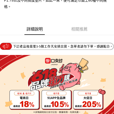
P1.75以及不同長度墊片，如此一來，便可滿足市面上60種不同規
4.訂單成立30分鐘內，如未前往確認交易或遇審核未通過，訂單將自動取
１．簡單：不需註冊會員、不需綁卡、不需儲值。
運送方式
格。
消。如遇「轉專審核」未通過狀況，表示未達大哥付你分期系統評分，恕無
２．便利：只要手機號碼，簡訊認證，即可結帳。
法說明評估內容。
３．安心：先確認商品／服務後，再付款。
宅配
【繳款方式說明】
1.分期款項不併入電信帳單，「大哥付你分期」於每月結算日後寄送繳費提
每筆NT$95，滿NT$1,800(含以上)免運費
【「AFTEE先享後付」結帳流程】
醒簡訊。
１．於結帳方式選擇「AFTEE先享後付」後，將跳轉至「AFTEE先享後付」
詳細說明
相關推薦
2.透過簡訊連結打開帳單後，可選擇「超商條碼／台灣大直營門市／銀行轉
結帳頁面，進行簡訊認證並確認金額後，即可完成結帳。
帳／街口支付／iPASS MONEY」等通路繳費。
２．訂單成立數日內，您將收到繳費通知簡訊。
３．收到繳費通知簡訊後14天內，點擊此簡訊中的連結，可透過四大超商／
【注意事項】
ATM／網路銀行／等多元方式進行付款，方視為交易完成。
1.本服務係由「台灣大哥大股份有限公司」（以下簡稱本公司）所提供，讓
※ 請注意：結帳手續完成當下不需立刻繳費，但若您需要取消訂單，請聯絡
用戶於交易時，得透過本服務購買商品或服務，並由商店將買賣／分期付款
購買商品的店家。未經商家同意取消之訂單仍視為有效，需透過AFTEE先享
買賣價金債權讓與本公司後，依約使用本公司帳單繳交帳款。
後付繳納相關費用。
2.基於同意付款使用「大哥付你分期」之契約關係目的，商店將以您的個人
※ 交易是否成功請以「AFTEE先享後付 」之結帳頁面顯示為準，若有關於
資料（包含姓名、電話或地址）提供予台灣大哥大進項蒐集、處理及利用，
是否繳費成功／繳費後需取消欲退款等相關疑問，請聯繫「AFTEE先享後付
由本公司與您本人進行分期帳單所需資料之確認、核對及更正。
客戶支援中心」
https://netprotections.freshdesk.com/support/home
3.完整用戶服務條款，請詳閱以下連結：
https://oppay.tw/userRule
【注意事項】
１．透過由恩沛科技股份有限公司提供之「AFTEE先享後付」服務完成之交
易，需依本服務之必要範圍內提供個人資料，並將交易相關給付款項請求債
權轉讓予恩沛科技股份有限公司。
２．關於個人資料處理事宜，請瀏覽以下網址：
https://aftee.tw/terms/#terms3
３．未成年的使用者請事先徵得法定代理人或監護人之同意方可使用
「AFTEE先享後付」，若未經同意申辦者引起之損失，本公司不負相關責