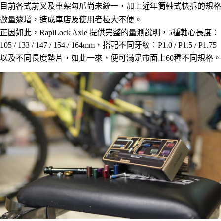
目前各式前叉及車架勾爪尚未統一，加上近年筒軸式快拆的規格
數量遽增，造成車店及使用者極大不便。
正因如此，RapiLock Axle 提供完整的量測說明，5種軸心長度：
105 / 133 / 147 / 154 / 164mm，搭配不同牙紋：P1.0 / P1.5 / P1.75
以及不同長度墊片，如此一來，便可滿足市面上60種不同規格。