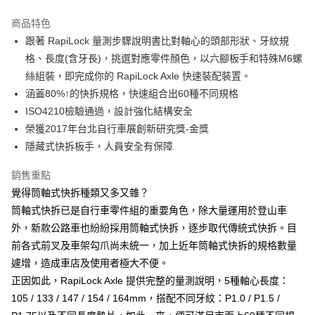
3 期 0 利率 每期
NT$560
21家銀行
商品特色
6 期 0 利率 每期
NT$280
21家銀行
合作金庫商業銀行
第一商業銀行
跟著 RapiLock 量測步驟說明書比對軸心的頭部形狀、牙紋規
華南商業銀行
彰化商業銀行
合作金庫商業銀行
第一商業銀行
LINE Pay
格、長度(含牙長)，挑選對應零件顏色，以六腳板手和特殊M6螺
上海商業儲蓄銀行
台北富邦商業銀行
華南商業銀行
彰化商業銀行
國泰世華商業銀行
兆豐國際商業銀行
絲組裝，即完成你的 RapiLock Axle 快速裝配裝置。
Apple Pay
上海商業儲蓄銀行
台北富邦商業銀行
臺灣中小企業銀行
台中商業銀行
涵蓋80%↑的快拆規格，快速組合出60種不同規格
國泰世華商業銀行
兆豐國際商業銀行
匯豐（台灣）商業銀行
華泰商業銀行
街口支付
臺灣中小企業銀行
台中商業銀行
ISO4210檢驗通過，設計強化結構安全
聯邦商業銀行
遠東國際商業銀行
匯豐（台灣）商業銀行
華泰商業銀行
榮獲2017年台北自行車展創新研究獎-金獎
悠遊付
元大商業銀行
永豐商業銀行
聯邦商業銀行
遠東國際商業銀行
隱藏式快拆板手，人員安全有保障
玉山商業銀行
星展（台灣）商業銀行
元大商業銀行
永豐商業銀行
Google Pay
台新國際商業銀行
中國信託商業銀行
玉山商業銀行
星展（台灣）商業銀行
銷售重點
台灣樂天信用卡公司
台新國際商業銀行
中國信託商業銀行
全盈+PAY
覺得筒軸式快拆種類又多又雜？
台灣樂天信用卡公司
筒軸式快拆已是自行車零件組的重要角色，除大量運用於登山車
大哥付你分期
外，新款公路車也紛紛採用筒軸式快拆，逐步取代傳統式快拆。目
相關說明
【大哥付你分期使用說明】
前各式前叉及車架勾爪尚未統一，加上近年筒軸式快拆的規格數量
AFTEE先享後付
1.本服務由台灣大哥大提供，台灣大哥大用戶可立即使用無須另外申請。
遽增，造成車店及使用者極大不便。
2.付款方式選擇「大哥付你分期」，訂單成立後會自動跳轉到大哥付的交易
相關說明
正因如此，RapiLock Axle 提供完整的量測說明，5種軸心長度：
流程，驗證手機門號後，選擇欲分期的期數、繳款截止日，確認付款後即完
【關於「AFTEE先享後付」】
成交易。
ATM付款
105 / 133 / 147 / 154 / 164mm，搭配不同牙紋：P1.0 / P1.5 /
AFTEE先享後付是「在收到商品之後才付款」的支付方式。 讓您購物簡單
3.實際核准額度、可分期數及費用金額請依後續交易確認頁面所載為準。
便利好安心！