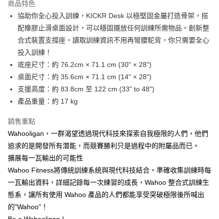
商品特色
6 期 0 利率 每期
NT$1,650
21家銀行
合作金庫商業銀行
第一商業銀行
協助你全心投入訓練，KICKR Desk 以極堅固金屬打造骨架，搭
華南商業銀行
彰化商業銀行
合作金庫商業銀行
第一商業銀行
LINE Pay
配橡膠止滑桌面設計，可以穩固擺放任何訓練所需物品。創新整
上海商業儲蓄銀行
台北富邦商業銀行
華南商業銀行
彰化商業銀行
國泰世華商業銀行
兆豐國際商業銀行
合式裝置支撐座，讀取訓練資訊不用再彎腰駝背，你只需要全心
Apple Pay
上海商業儲蓄銀行
台北富邦商業銀行
臺灣中小企業銀行
台中商業銀行
投入訓練！
國泰世華商業銀行
兆豐國際商業銀行
匯豐（台灣）商業銀行
華泰商業銀行
街口支付
臺灣中小企業銀行
台中商業銀行
底座尺寸：約 76.2cm × 71.1 cm (30" × 28")
聯邦商業銀行
遠東國際商業銀行
匯豐（台灣）商業銀行
華泰商業銀行
桌面尺寸：約 35.6cm × 71.1 cm (14" × 28")
悠遊付
元大商業銀行
永豐商業銀行
聯邦商業銀行
遠東國際商業銀行
支援高度：約 83.8cm 至 122 cm (33" to 48")
玉山商業銀行
星展（台灣）商業銀行
元大商業銀行
永豐商業銀行
Google Pay
產品重量：約 17 kg
台新國際商業銀行
中國信託商業銀行
玉山商業銀行
星展（台灣）商業銀行
台灣樂天信用卡公司
台新國際商業銀行
中國信託商業銀行
全盈+PAY
銷售重點
台灣樂天信用卡公司
Wahooligan，一群渴望透過現代科技來探索自我極限的人們，他們
大哥付你分期
追求的是開發所有潛能，而競賽勝利只是過程中的附屬品而已。
相關說明
【大哥付你分期使用說明】
擴展每一瓦輸出的可能性
AFTEE先享後付
1.本服務由台灣大哥大提供，台灣大哥大用戶可立即使用無須另外申請。
Wahoo Fitness將傳統訓練系統與現代科技結合。準確收集訓練時每
2.付款方式選擇「大哥付你分期」，訂單成立後會自動跳轉到大哥付的交易
相關說明
一瓦輸出資料，詳細記錄每一次練習的成長，Wahoo 整合式訓練生
流程，驗證手機門號後，選擇欲分期的期數、繳款截止日，確認付款後即完
【關於「AFTEE先享後付」】
成交易。
ATM付款
態系，讓所有使用 Wahoo 產品的人們都能享受突破極限後所喊出
AFTEE先享後付是「在收到商品之後才付款」的支付方式。 讓您購物簡單
3.實際核准額度、可分期數及費用金額請依後續交易確認頁面所載為準。
便利好安心！
的"Wahoo"！
4.訂單成立30分鐘內，如未前往確認交易或遇審核未通過，訂單將自動取
１．簡單：不需註冊會員、不需綁卡、不需儲值。
運送方式
消。如遇「轉專審核」未通過狀況，表示未達大哥付你分期系統評分，恕無