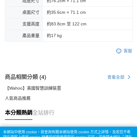
底座尺寸
約76.2cm × 71.1 cm
桌面尺寸
約35.6cm × 71.1 cm
支援高度
約83.8cm 至 122 cm
產品重量
約17 kg
客服
商品相關分類 (4)
查看全部
【Wahoo】美國智慧訓練裝置
人氣商品推薦
本分類熱銷
全站排行
本網站中使用 cookie，欲查詢有關本網站使用 cookie 方式之詳情，及若您不希
熱門標籤