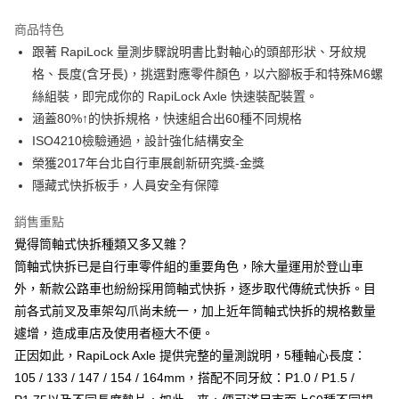
3 期 0 利率 每期
NT$560
21家銀行
商品特色
6 期 0 利率 每期
NT$280
21家銀行
合作金庫商業銀行
第一商業銀行
跟著 RapiLock 量測步驟說明書比對軸心的頭部形狀、牙紋規
華南商業銀行
彰化商業銀行
合作金庫商業銀行
第一商業銀行
LINE Pay
格、長度(含牙長)，挑選對應零件顏色，以六腳板手和特殊M6螺
上海商業儲蓄銀行
台北富邦商業銀行
華南商業銀行
彰化商業銀行
國泰世華商業銀行
兆豐國際商業銀行
絲組裝，即完成你的 RapiLock Axle 快速裝配裝置。
Apple Pay
上海商業儲蓄銀行
台北富邦商業銀行
臺灣中小企業銀行
台中商業銀行
涵蓋80%↑的快拆規格，快速組合出60種不同規格
國泰世華商業銀行
兆豐國際商業銀行
匯豐（台灣）商業銀行
華泰商業銀行
街口支付
臺灣中小企業銀行
台中商業銀行
ISO4210檢驗通過，設計強化結構安全
聯邦商業銀行
遠東國際商業銀行
匯豐（台灣）商業銀行
華泰商業銀行
榮獲2017年台北自行車展創新研究獎-金獎
悠遊付
元大商業銀行
永豐商業銀行
聯邦商業銀行
遠東國際商業銀行
隱藏式快拆板手，人員安全有保障
玉山商業銀行
星展（台灣）商業銀行
元大商業銀行
永豐商業銀行
Google Pay
台新國際商業銀行
中國信託商業銀行
玉山商業銀行
星展（台灣）商業銀行
銷售重點
台灣樂天信用卡公司
台新國際商業銀行
中國信託商業銀行
全盈+PAY
覺得筒軸式快拆種類又多又雜？
台灣樂天信用卡公司
筒軸式快拆已是自行車零件組的重要角色，除大量運用於登山車
大哥付你分期
外，新款公路車也紛紛採用筒軸式快拆，逐步取代傳統式快拆。目
相關說明
【大哥付你分期使用說明】
前各式前叉及車架勾爪尚未統一，加上近年筒軸式快拆的規格數量
AFTEE先享後付
1.本服務由台灣大哥大提供，台灣大哥大用戶可立即使用無須另外申請。
遽增，造成車店及使用者極大不便。
2.付款方式選擇「大哥付你分期」，訂單成立後會自動跳轉到大哥付的交易
相關說明
正因如此，RapiLock Axle 提供完整的量測說明，5種軸心長度：
流程，驗證手機門號後，選擇欲分期的期數、繳款截止日，確認付款後即完
【關於「AFTEE先享後付」】
成交易。
ATM付款
105 / 133 / 147 / 154 / 164mm，搭配不同牙紋：P1.0 / P1.5 /
AFTEE先享後付是「在收到商品之後才付款」的支付方式。 讓您購物簡單
3.實際核准額度、可分期數及費用金額請依後續交易確認頁面所載為準。
便利好安心！