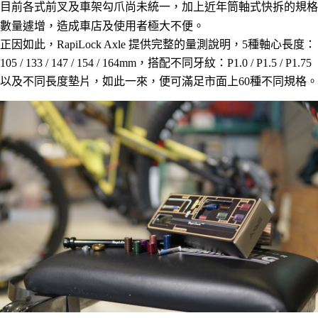
目前各式前叉及車架勾爪尚未統一，加上近年筒軸式快拆的規格
數量遽增，造成車店及使用者極大不便。
正因如此，RapiLock Axle 提供完整的量測說明，5種軸心長度：
105 / 133 / 147 / 154 / 164mm，搭配不同牙紋：P1.0 / P1.5 / P1.75
以及不同長度墊片，如此一來，便可滿足市面上60種不同規格。