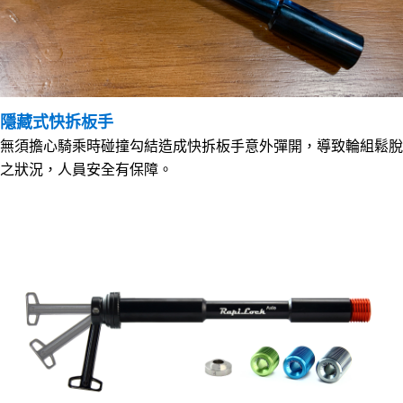
隱藏式快拆板手
無須擔心騎乘時碰撞勾結造成快拆板手意外彈開，導致輪組鬆脫
之狀況，人員安全有保障。