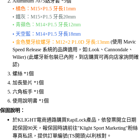
Aluminum 7075鋁牙套 *5個
• 橘色：M15×P1.5 牙長11mm
• 鐵灰：M15×P1.5 牙長20mm
• 青蘋色：M14×P1.5 牙長12mm
• 天空藍：M14×P1.5 牙長18mm
(使用 Mavic
• 金色雙牙紋螺牙：M12×2 P1.0D 牙長:13mm
Speed Release 系統的品牌適用，如:Look、Cannondale、
Wilier) (此螺牙新包裝已內附，到店購買可再向店家詢問確
認)
螺絲 *1個
加⻑墊片 *1個
六角板手 *1個
使用說明書 *1個
保固說明：
於KLIGHT電商通路購買RapiLock產品，依發票開立日期
起保固90天，報保固時請前往"Klight Sport Marketing"粉絲
專頁私訊，提供訂單編號(TS開頭)以利核對。