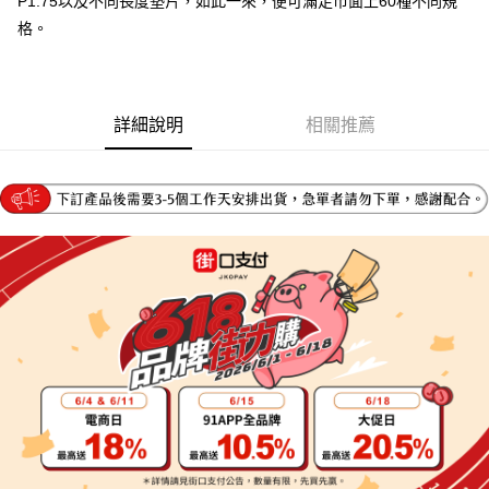
P1.75以及不同長度墊片，如此一來，便可滿足市面上60種不同規
4.訂單成立30分鐘內，如未前往確認交易或遇審核未通過，訂單將自動取
１．簡單：不需註冊會員、不需綁卡、不需儲值。
運送方式
格。
消。如遇「轉專審核」未通過狀況，表示未達大哥付你分期系統評分，恕無
２．便利：只要手機號碼，簡訊認證，即可結帳。
法說明評估內容。
３．安心：先確認商品／服務後，再付款。
宅配
【繳款方式說明】
1.分期款項不併入電信帳單，「大哥付你分期」於每月結算日後寄送繳費提
每筆NT$95，滿NT$1,800(含以上)免運費
【「AFTEE先享後付」結帳流程】
醒簡訊。
１．於結帳方式選擇「AFTEE先享後付」後，將跳轉至「AFTEE先享後付」
詳細說明
相關推薦
2.透過簡訊連結打開帳單後，可選擇「超商條碼／台灣大直營門市／銀行轉
結帳頁面，進行簡訊認證並確認金額後，即可完成結帳。
帳／街口支付／iPASS MONEY」等通路繳費。
２．訂單成立數日內，您將收到繳費通知簡訊。
３．收到繳費通知簡訊後14天內，點擊此簡訊中的連結，可透過四大超商／
【注意事項】
ATM／網路銀行／等多元方式進行付款，方視為交易完成。
1.本服務係由「台灣大哥大股份有限公司」（以下簡稱本公司）所提供，讓
※ 請注意：結帳手續完成當下不需立刻繳費，但若您需要取消訂單，請聯絡
用戶於交易時，得透過本服務購買商品或服務，並由商店將買賣／分期付款
購買商品的店家。未經商家同意取消之訂單仍視為有效，需透過AFTEE先享
買賣價金債權讓與本公司後，依約使用本公司帳單繳交帳款。
後付繳納相關費用。
2.基於同意付款使用「大哥付你分期」之契約關係目的，商店將以您的個人
※ 交易是否成功請以「AFTEE先享後付 」之結帳頁面顯示為準，若有關於
資料（包含姓名、電話或地址）提供予台灣大哥大進項蒐集、處理及利用，
是否繳費成功／繳費後需取消欲退款等相關疑問，請聯繫「AFTEE先享後付
由本公司與您本人進行分期帳單所需資料之確認、核對及更正。
客戶支援中心」
https://netprotections.freshdesk.com/support/home
3.完整用戶服務條款，請詳閱以下連結：
https://oppay.tw/userRule
【注意事項】
１．透過由恩沛科技股份有限公司提供之「AFTEE先享後付」服務完成之交
易，需依本服務之必要範圍內提供個人資料，並將交易相關給付款項請求債
權轉讓予恩沛科技股份有限公司。
２．關於個人資料處理事宜，請瀏覽以下網址：
https://aftee.tw/terms/#terms3
３．未成年的使用者請事先徵得法定代理人或監護人之同意方可使用
「AFTEE先享後付」，若未經同意申辦者引起之損失，本公司不負相關責