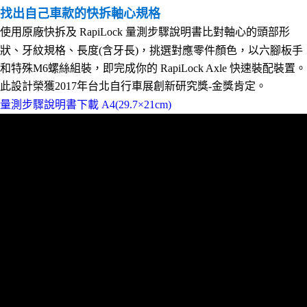
找出自己車款的快拆軸心規格
使用原廠快拆及 RapiLock 量測步驟說明書比對軸心的頭部形
狀、牙紋規格、長度(含牙長)，挑選對應零件顏色，以六腳板手
和特殊M6螺絲組裝，即完成你的 RapiLock Axle 快速裝配裝置。
此設計榮獲2017年台北自行車展創新研究獎-金獎肯定。
量測步驟說明書下載 A4(29.7×21cm)