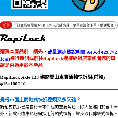
購買本產品前，請先
下載量測步驟說明書 A4大小(29.7×2
進行量測或前往RapiLock授權經銷店家詢問您的車
1cm)
款是否適用於本產品
RapiLock Axle 133 碟煞登山車貫通軸快拆組(前輪)
φ15×100/110
覺得市面上筒軸式快拆種類又多又雜？
筒軸式快拆已是自行車零件組的重要角色，除大量運用於登山車
外，新款公路車也紛紛採用筒軸式快拆，逐步取代傳統式快拆。