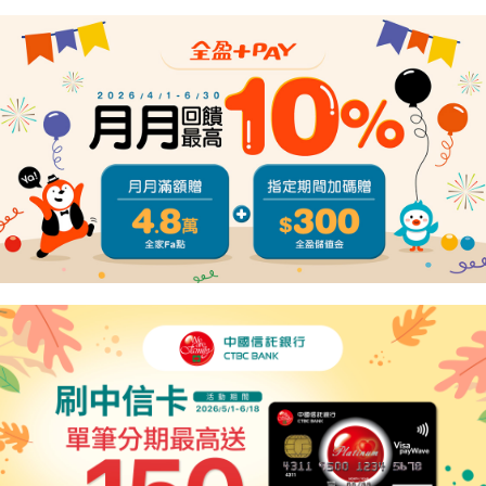
２．關於個人資料處理事宜，請瀏覽以下網址：
https://aftee.tw/terms/#terms3
３．未成年的使用者請事先徵得法定代理人或監護人之同意方可使用
「AFTEE先享後付」，若未經同意申辦者引起之損失，本公司不負相關責
任。
４．使用「AFTEE先享後付」時，將依據個別帳號之用戶狀況，依本公司即
時審查核予不同之上限額度；若仍有額度不足之情形，本公司將視審查結果
請求用戶進行身份認證。
５．嚴禁一人註冊多個帳號或使用他人資訊註冊。若發現惡意使用之情形，
恩沛科技股份有限公司將有權停止該用戶之使用額度並採取法律行動。