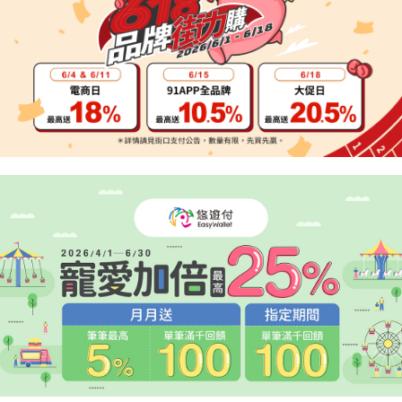
流程，驗證手機門號後，選擇欲分期的期數、繳款截止日，確認付款後即完
【關於「AFTEE先享後付」】
成交易。
ATM付款
AFTEE先享後付是「在收到商品之後才付款」的支付方式。 讓您購物簡單
3.實際核准額度、可分期數及費用金額請依後續交易確認頁面所載為準。
便利好安心！
4.訂單成立30分鐘內，如未前往確認交易或遇審核未通過，訂單將自動取
１．簡單：不需註冊會員、不需綁卡、不需儲值。
運送方式
消。如遇「轉專審核」未通過狀況，表示未達大哥付你分期系統評分，恕無
２．便利：只要手機號碼，簡訊認證，即可結帳。
法說明評估內容。
３．安心：先確認商品／服務後，再付款。
宅配
【繳款方式說明】
1.分期款項不併入電信帳單，「大哥付你分期」於每月結算日後寄送繳費提
每筆NT$95，滿NT$1,800(含以上)免運費
【「AFTEE先享後付」結帳流程】
醒簡訊。
１．於結帳方式選擇「AFTEE先享後付」後，將跳轉至「AFTEE先享後付」
2.透過簡訊連結打開帳單後，可選擇「超商條碼／台灣大直營門市／銀行轉
結帳頁面，進行簡訊認證並確認金額後，即可完成結帳。
帳／街口支付／iPASS MONEY」等通路繳費。
２．訂單成立數日內，您將收到繳費通知簡訊。
３．收到繳費通知簡訊後14天內，點擊此簡訊中的連結，可透過四大超商／
【注意事項】
ATM／網路銀行／等多元方式進行付款，方視為交易完成。
1.本服務係由「台灣大哥大股份有限公司」（以下簡稱本公司）所提供，讓
※ 請注意：結帳手續完成當下不需立刻繳費，但若您需要取消訂單，請聯絡
用戶於交易時，得透過本服務購買商品或服務，並由商店將買賣／分期付款
購買商品的店家。未經商家同意取消之訂單仍視為有效，需透過AFTEE先享
買賣價金債權讓與本公司後，依約使用本公司帳單繳交帳款。
後付繳納相關費用。
2.基於同意付款使用「大哥付你分期」之契約關係目的，商店將以您的個人
※ 交易是否成功請以「AFTEE先享後付 」之結帳頁面顯示為準，若有關於
資料（包含姓名、電話或地址）提供予台灣大哥大進項蒐集、處理及利用，
是否繳費成功／繳費後需取消欲退款等相關疑問，請聯繫「AFTEE先享後付
由本公司與您本人進行分期帳單所需資料之確認、核對及更正。
客戶支援中心」
https://netprotections.freshdesk.com/support/home
3.完整用戶服務條款，請詳閱以下連結：
https://oppay.tw/userRule
【注意事項】
１．透過由恩沛科技股份有限公司提供之「AFTEE先享後付」服務完成之交
易，需依本服務之必要範圍內提供個人資料，並將交易相關給付款項請求債
權轉讓予恩沛科技股份有限公司。