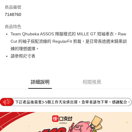
商品編號
信用卡分期付款
7148760
3 期 0 利率 每期
NT$1,833
21家銀行
商品特色
6 期 0 利率 每期
NT$916
21家銀行
合作金庫商業銀行
第一商業銀行
Team Qhubeka ASSOS 隊服樣式的 MILLE GT 短袖車衣，Raw
華南商業銀行
彰化商業銀行
合作金庫商業銀行
第一商業銀行
LINE Pay
Cut 的袖子搭配流線的 RegularFit 剪裁，是日常長途週末騎乘訓
上海商業儲蓄銀行
台北富邦商業銀行
華南商業銀行
彰化商業銀行
國泰世華商業銀行
兆豐國際商業銀行
練的理想選擇。
Apple Pay
上海商業儲蓄銀行
台北富邦商業銀行
臺灣中小企業銀行
台中商業銀行
請參照尺寸表
國泰世華商業銀行
兆豐國際商業銀行
匯豐（台灣）商業銀行
華泰商業銀行
街口支付
臺灣中小企業銀行
台中商業銀行
聯邦商業銀行
遠東國際商業銀行
匯豐（台灣）商業銀行
華泰商業銀行
悠遊付
元大商業銀行
永豐商業銀行
聯邦商業銀行
遠東國際商業銀行
玉山商業銀行
星展（台灣）商業銀行
元大商業銀行
永豐商業銀行
詳細說明
相關推薦
Google Pay
台新國際商業銀行
中國信託商業銀行
玉山商業銀行
星展（台灣）商業銀行
台灣樂天信用卡公司
台新國際商業銀行
中國信託商業銀行
全盈+PAY
台灣樂天信用卡公司
大哥付你分期
相關說明
【大哥付你分期使用說明】
AFTEE先享後付
1.本服務由台灣大哥大提供，台灣大哥大用戶可立即使用無須另外申請。
2.付款方式選擇「大哥付你分期」，訂單成立後會自動跳轉到大哥付的交易
相關說明