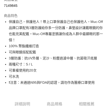
信用卡分期付款
7149845
3 期 0 利率 每期
NT$83
21家銀行
商品特色
6 期 0 利率 每期
NT$41
21家銀行
合作金庫商業銀行
第一商業銀行
保護自己，保護他人！帶上口罩保護自己也保護他人，Muc-Off
華南商業銀行
彰化商業銀行
合作金庫商業銀行
第一商業銀行
LINE Pay
品牌口罩配有3層防護給你多一分防護，鼻墊設計讓戴眼鏡的你
上海商業儲蓄銀行
台北富邦商業銀行
華南商業銀行
彰化商業銀行
國泰世華商業銀行
兆豐國際商業銀行
也能完美配戴。Muc-Off專屬塗鴉讓你成為人群中最顯眼的那一
Apple Pay
上海商業儲蓄銀行
台北富邦商業銀行
臺灣中小企業銀行
台中商業銀行
個！
國泰世華商業銀行
兆豐國際商業銀行
匯豐（台灣）商業銀行
華泰商業銀行
街口支付
臺灣中小企業銀行
台中商業銀行
100% 聚酯纖維打造
聯邦商業銀行
遠東國際商業銀行
匯豐（台灣）商業銀行
華泰商業銀行
可與眼鏡搭配配戴
悠遊付
元大商業銀行
永豐商業銀行
聯邦商業銀行
遠東國際商業銀行
3層防護：抗UV外層、泥沙、粉塵過濾中層、抗菌吸汗底層
玉山商業銀行
星展（台灣）商業銀行
元大商業銀行
永豐商業銀行
Google Pay
兩種尺寸：S / L
台新國際商業銀行
中國信託商業銀行
玉山商業銀行
星展（台灣）商業銀行
台灣樂天信用卡公司
可重複使用約20次
台新國際商業銀行
中國信託商業銀行
全盈+PAY
可水洗
台灣樂天信用卡公司
大哥付你分期
❗注意：未通過N95與FDA的認證，請勿作為醫療口罩使用
相關說明
【大哥付你分期使用說明】
AFTEE先享後付
1.本服務由台灣大哥大提供，台灣大哥大用戶可立即使用無須另外申請。
2.付款方式選擇「大哥付你分期」，訂單成立後會自動跳轉到大哥付的交易
相關說明
詳細說明
商品規格
相關推薦
流程，驗證手機門號後，選擇欲分期的期數、繳款截止日，確認付款後即完
【關於「AFTEE先享後付」】