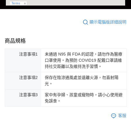
顯示電腦版詳細說明
商品規格
注意事項1
未通過 N95 與 FDA 的認證，請勿作為醫療
口罩使用。為預防 COVID19 配戴口罩請維
持社交距離以及維持洗手習慣。
注意事項2
保存在陰涼通風處並遠離火源，勿直射陽
光。
注意事項3
家中有孕婦、孩童或寵物時，請小心使用避
免誤食。
客服