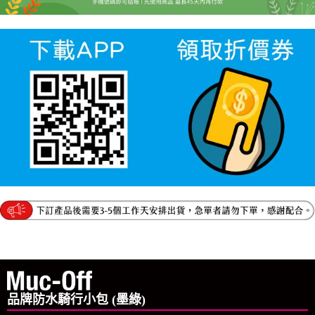
品牌防水騎行小包 (墨綠)