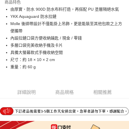
商品特色
6 期 0 利率 每期
NT$200
21家銀行
合作金庫商業銀行
第一商業銀行
由厚實、防水 900D 防水布料打造，再搭配 PU 塗層隔絕水氣
華南商業銀行
彰化商業銀行
合作金庫商業銀行
第一商業銀行
LINE Pay
YKK Aquaguard 防水拉鏈
上海商業儲蓄銀行
台北富邦商業銀行
華南商業銀行
彰化商業銀行
國泰世華商業銀行
兆豐國際商業銀行
Molle 後綁帶設計不僅能掛上吊飾，更是能裝至其他包款之上方
Apple Pay
上海商業儲蓄銀行
台北富邦商業銀行
臺灣中小企業銀行
台中商業銀行
便攜帶
國泰世華商業銀行
兆豐國際商業銀行
匯豐（台灣）商業銀行
華泰商業銀行
街口支付
臺灣中小企業銀行
台中商業銀行
內設拉鏈口袋方便收納鑰匙 / 現金 / 零錢
聯邦商業銀行
遠東國際商業銀行
匯豐（台灣）商業銀行
華泰商業銀行
多層口袋完美收納手機及卡片
悠遊付
元大商業銀行
永豐商業銀行
聯邦商業銀行
遠東國際商業銀行
具備大螢幕款式手機收納空間
玉山商業銀行
星展（台灣）商業銀行
元大商業銀行
永豐商業銀行
Google Pay
尺寸：約 18 × 10 × 2 cm
台新國際商業銀行
中國信託商業銀行
玉山商業銀行
星展（台灣）商業銀行
台灣樂天信用卡公司
重量：約 60 g
台新國際商業銀行
中國信託商業銀行
全盈+PAY
台灣樂天信用卡公司
大哥付你分期
相關說明
詳細說明
商品規格
相關推薦
【大哥付你分期使用說明】
AFTEE先享後付
1.本服務由台灣大哥大提供，台灣大哥大用戶可立即使用無須另外申請。
2.付款方式選擇「大哥付你分期」，訂單成立後會自動跳轉到大哥付的交易
相關說明
流程，驗證手機門號後，選擇欲分期的期數、繳款截止日，確認付款後即完
【關於「AFTEE先享後付」】
成交易。
ATM付款
AFTEE先享後付是「在收到商品之後才付款」的支付方式。 讓您購物簡單
3.實際核准額度、可分期數及費用金額請依後續交易確認頁面所載為準。
便利好安心！
4.訂單成立30分鐘內，如未前往確認交易或遇審核未通過，訂單將自動取
１．簡單：不需註冊會員、不需綁卡、不需儲值。
運送方式
消。如遇「轉專審核」未通過狀況，表示未達大哥付你分期系統評分，恕無