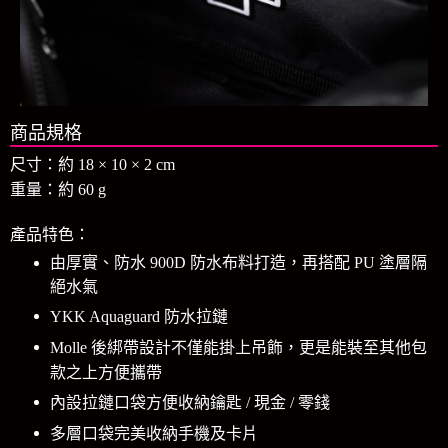
商品規格
尺寸：約 18 × 10 × 2 cm
重量：約 60 g
產品特色：
由厚實、防水 900D 防水布料打造，再搭配 PU 塗層隔
絕水氣
YKK Aquaguard 防水拉鏈
Molle 後綁帶設計不僅能掛上吊飾，更是能裝至其他包
款之上方便攜帶
內設拉鏈口袋方便收納鑰匙 / 現金 / 零錢
多層口袋完美收納手機及卡片