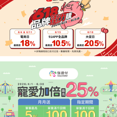
２．便利：只要手機號碼，簡訊認證，即可結帳。
法說明評估內容。
３．安心：先確認商品／服務後，再付款。
宅配
【繳款方式說明】
1.分期款項不併入電信帳單，「大哥付你分期」於每月結算日後寄送繳費提
每筆NT$95，滿NT$1,800(含以上)免運費
【「AFTEE先享後付」結帳流程】
醒簡訊。
１．於結帳方式選擇「AFTEE先享後付」後，將跳轉至「AFTEE先享後付」
2.透過簡訊連結打開帳單後，可選擇「超商條碼／台灣大直營門市／銀行轉
結帳頁面，進行簡訊認證並確認金額後，即可完成結帳。
帳／街口支付／iPASS MONEY」等通路繳費。
２．訂單成立數日內，您將收到繳費通知簡訊。
３．收到繳費通知簡訊後14天內，點擊此簡訊中的連結，可透過四大超商／
【注意事項】
ATM／網路銀行／等多元方式進行付款，方視為交易完成。
1.本服務係由「台灣大哥大股份有限公司」（以下簡稱本公司）所提供，讓
※ 請注意：結帳手續完成當下不需立刻繳費，但若您需要取消訂單，請聯絡
用戶於交易時，得透過本服務購買商品或服務，並由商店將買賣／分期付款
購買商品的店家。未經商家同意取消之訂單仍視為有效，需透過AFTEE先享
買賣價金債權讓與本公司後，依約使用本公司帳單繳交帳款。
後付繳納相關費用。
2.基於同意付款使用「大哥付你分期」之契約關係目的，商店將以您的個人
※ 交易是否成功請以「AFTEE先享後付 」之結帳頁面顯示為準，若有關於
資料（包含姓名、電話或地址）提供予台灣大哥大進項蒐集、處理及利用，
是否繳費成功／繳費後需取消欲退款等相關疑問，請聯繫「AFTEE先享後付
由本公司與您本人進行分期帳單所需資料之確認、核對及更正。
客戶支援中心」
https://netprotections.freshdesk.com/support/home
3.完整用戶服務條款，請詳閱以下連結：
https://oppay.tw/userRule
【注意事項】
１．透過由恩沛科技股份有限公司提供之「AFTEE先享後付」服務完成之交
易，需依本服務之必要範圍內提供個人資料，並將交易相關給付款項請求債
權轉讓予恩沛科技股份有限公司。
２．關於個人資料處理事宜，請瀏覽以下網址：
https://aftee.tw/terms/#terms3
３．未成年的使用者請事先徵得法定代理人或監護人之同意方可使用
「AFTEE先享後付」，若未經同意申辦者引起之損失，本公司不負相關責
任。