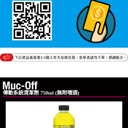
傳動系統清潔劑 750ml (無附噴頭)