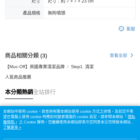
尺寸
尺寸：約 7 × 7 × 23 cm
產品規格
無附噴頭
客服
商品相關分類 (3)
查看全部
【Muc-Off】英國專業清潔品牌
Step1. 清潔
人氣商品推薦
本分類熱銷
全站排行
本網站中使用 cookie，欲查詢有關本網站使用 cookie 方式之詳情，及若您不希
熱門標籤
望在電腦上使用 cookie 時應如何變更電腦的 cookie 設定，請參閱本網站「
隱私
權條款
」之 Cookie 聲明。您繼續使用本網站即表示您同意本公司得按本網站使
用條款之 Cookie 聲明使用 cookie。
了解更多 >