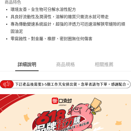
商品特色
6 期 0 利率 每期
NT$173
21家銀行
合作金庫商業銀行
第一商業銀行
環境友善，全生物可分解水溶性配方
華南商業銀行
彰化商業銀行
合作金庫商業銀行
第一商業銀行
LINE Pay
具良好流動性及潤滑性，溶解的雜質只需流水就可帶走
上海商業儲蓄銀行
台北富邦商業銀行
華南商業銀行
彰化商業銀行
國泰世華商業銀行
兆豐國際商業銀行
專為傳動變速系統設計，超強的滲透力可迅速溶解狹窄縫隙的頑
Apple Pay
上海商業儲蓄銀行
台北富邦商業銀行
臺灣中小企業銀行
台中商業銀行
固油泥
國泰世華商業銀行
兆豐國際商業銀行
匯豐（台灣）商業銀行
華泰商業銀行
街口支付
臺灣中小企業銀行
台中商業銀行
零腐蝕性，對金屬、橡膠、密封圈無任何傷害
聯邦商業銀行
遠東國際商業銀行
匯豐（台灣）商業銀行
華泰商業銀行
悠遊付
元大商業銀行
永豐商業銀行
聯邦商業銀行
遠東國際商業銀行
玉山商業銀行
星展（台灣）商業銀行
元大商業銀行
永豐商業銀行
Google Pay
台新國際商業銀行
中國信託商業銀行
玉山商業銀行
星展（台灣）商業銀行
詳細說明
商品規格
相關推薦
台灣樂天信用卡公司
台新國際商業銀行
中國信託商業銀行
全盈+PAY
台灣樂天信用卡公司
大哥付你分期
相關說明
【大哥付你分期使用說明】
AFTEE先享後付
1.本服務由台灣大哥大提供，台灣大哥大用戶可立即使用無須另外申請。
2.付款方式選擇「大哥付你分期」，訂單成立後會自動跳轉到大哥付的交易
相關說明
流程，驗證手機門號後，選擇欲分期的期數、繳款截止日，確認付款後即完
【關於「AFTEE先享後付」】
成交易。
ATM付款
AFTEE先享後付是「在收到商品之後才付款」的支付方式。 讓您購物簡單
3.實際核准額度、可分期數及費用金額請依後續交易確認頁面所載為準。
便利好安心！
4.訂單成立30分鐘內，如未前往確認交易或遇審核未通過，訂單將自動取
１．簡單：不需註冊會員、不需綁卡、不需儲值。
運送方式
消。如遇「轉專審核」未通過狀況，表示未達大哥付你分期系統評分，恕無