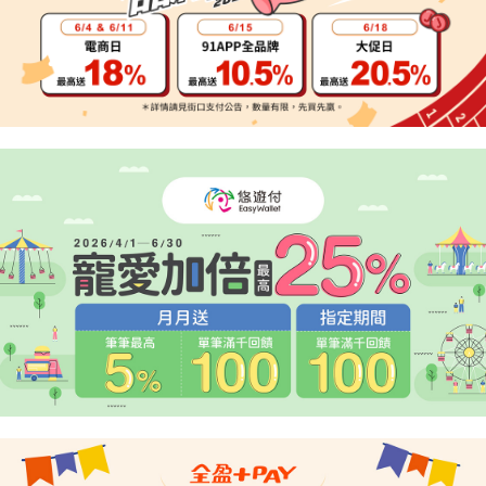
２．便利：只要手機號碼，簡訊認證，即可結帳。
法說明評估內容。
３．安心：先確認商品／服務後，再付款。
宅配
【繳款方式說明】
1.分期款項不併入電信帳單，「大哥付你分期」於每月結算日後寄送繳費提
每筆NT$95，滿NT$1,800(含以上)免運費
【「AFTEE先享後付」結帳流程】
醒簡訊。
１．於結帳方式選擇「AFTEE先享後付」後，將跳轉至「AFTEE先享後付」
2.透過簡訊連結打開帳單後，可選擇「超商條碼／台灣大直營門市／銀行轉
結帳頁面，進行簡訊認證並確認金額後，即可完成結帳。
帳／街口支付／iPASS MONEY」等通路繳費。
２．訂單成立數日內，您將收到繳費通知簡訊。
３．收到繳費通知簡訊後14天內，點擊此簡訊中的連結，可透過四大超商／
【注意事項】
ATM／網路銀行／等多元方式進行付款，方視為交易完成。
1.本服務係由「台灣大哥大股份有限公司」（以下簡稱本公司）所提供，讓
※ 請注意：結帳手續完成當下不需立刻繳費，但若您需要取消訂單，請聯絡
用戶於交易時，得透過本服務購買商品或服務，並由商店將買賣／分期付款
購買商品的店家。未經商家同意取消之訂單仍視為有效，需透過AFTEE先享
買賣價金債權讓與本公司後，依約使用本公司帳單繳交帳款。
後付繳納相關費用。
2.基於同意付款使用「大哥付你分期」之契約關係目的，商店將以您的個人
※ 交易是否成功請以「AFTEE先享後付 」之結帳頁面顯示為準，若有關於
資料（包含姓名、電話或地址）提供予台灣大哥大進項蒐集、處理及利用，
是否繳費成功／繳費後需取消欲退款等相關疑問，請聯繫「AFTEE先享後付
由本公司與您本人進行分期帳單所需資料之確認、核對及更正。
客戶支援中心」
https://netprotections.freshdesk.com/support/home
3.完整用戶服務條款，請詳閱以下連結：
https://oppay.tw/userRule
【注意事項】
１．透過由恩沛科技股份有限公司提供之「AFTEE先享後付」服務完成之交
易，需依本服務之必要範圍內提供個人資料，並將交易相關給付款項請求債
權轉讓予恩沛科技股份有限公司。
２．關於個人資料處理事宜，請瀏覽以下網址：
https://aftee.tw/terms/#terms3
３．未成年的使用者請事先徵得法定代理人或監護人之同意方可使用
「AFTEE先享後付」，若未經同意申辦者引起之損失，本公司不負相關責
任。