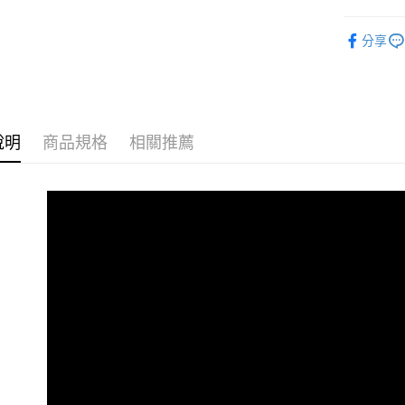
2.基於同
※ 交易是
資料（包
【Waho
是否繳費成
用，由本
分享
付客戶支
人氣商品
3.完整用
【注意事
🆕最新商
１．透過由
交易，需
求債權轉
說明
商品規格
相關推薦
２．關於
https://aft
３．未成
「AFTE
任。
４．使用「
即時審查
結果請求
５．嚴禁
形，恩沛
動。