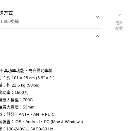
送方式
1,800免運
清除
紀錄
次付款
期付款
0 利率 每期
NT$9,800
21家銀行
品不具功率功能，需自備功率計
0 利率 每期
NT$4,900
21家銀行
庫商業銀行
第一商業銀行
 101 × 28 cm (3.9" × 2")
業銀行
彰化商業銀行
約 22.6 kg (50lbs)
庫商業銀行
第一商業銀行
業儲蓄銀行
台北富邦商業銀行
業銀行
彰化商業銀行
出功率：1500瓦
華商業銀行
兆豐國際商業銀行
業儲蓄銀行
台北富邦商業銀行
輪最大輪徑：700C
小企業銀行
台中商業銀行
華商業銀行
兆豐國際商業銀行
胎最大寬度：53mm
台灣）商業銀行
華泰商業銀行
小企業銀行
台中商業銀行
業銀行
遠東國際商業銀行
：藍牙、ANT+、ANT+ FE-C
台灣）商業銀行
華泰商業銀行
業銀行
永豐商業銀行
置：iOS、Android、PC (Mac & Windows)
業銀行
遠東國際商業銀行
業銀行
星展（台灣）商業銀行
業銀行
永豐商業銀行
100-240V~1.5A 50-60 Hz
y