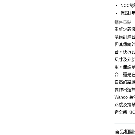
台新國
玉山商
NCC認
台灣樂
台新國
全盈+PAY
保固1
台灣樂
大哥付你
銷售重點
相關說明
重新定義
【大哥付
滾筒訓練
AFTEE先
1.本服務
但其傳統外
2.付款方
相關說明
流程，驗
台。快拆式
【關於「A
ATM付款
完成交易
AFTEE
尺寸及外
3.實際核
便利好安
單。無論是
4.訂單成
１．簡單
消。如遇
２．便利
台，還是在
運送方式
無法說明
３．安心
自然的路
【繳款方
宅配
1.分期款
要作出選
【「AFT
醒簡訊。
每筆NT$9
１．於結帳
Wahoo
2.透過簡
付」結帳
路感及攜
帳／街口支
２．訂單
３．收到繳
造全新 KIC
【注意事
／ATM／
1.本服務
※ 請注意
用戶於交
絡購買商品
商品相關分
款買賣價
先享後付