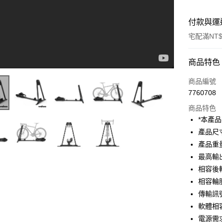
付款與運
宅配滿NT$
付款方式
商品特色
信用卡一
商品編號
7760708
信用卡分
商品特色
3 期 
*本產
6 期 
合作金
產品尺寸：約
【Wahoo】KICKR ROLLR 重新定義滾筒訓練台 創新前輪穩定器 新手上滾筒 不會再摔三次車啦！拆裝極為簡單 室內訓練室外騎乘輕鬆切換(中文字幕)
華南商
產品重量：
合作金
LINE Pay
上海商
華南商
最高輸
國泰世
Apple Pay
上海商
相容後
臺灣中
國泰世
相容輪
匯豐（
街口支付
臺灣中
聯邦商
傳輸訊號
匯豐（
悠遊付
元大商
軟體相容裝
聯邦商
玉山商
元大商
電源需求：
Google Pa