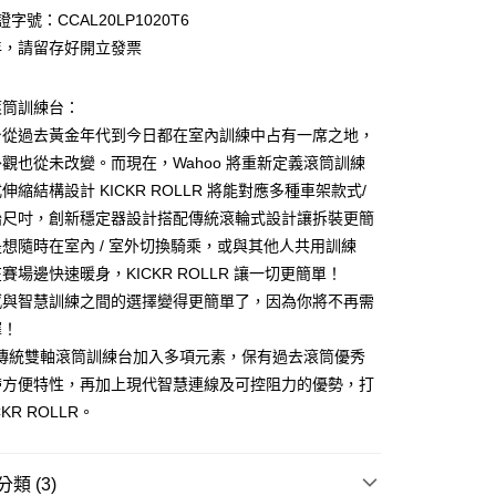
際商業銀行
中國信託商業銀行
業銀行
星展（台灣）商業銀行
證字號：CCAL20LP1020T6
天信用卡公司
際商業銀行
中國信託商業銀行
年，請留存好開立發票
天信用卡公司
分期
滾筒訓練台：
你分期使用說明】
台從過去黃金年代到今日都在室內訓練中占有一席之地，
享後付
由台灣大哥大提供，台灣大哥大用戶可立即使用無須另外申請。
觀也從未改變。而現在，Wahoo 將重新定義滾筒訓練
式選擇「大哥付你分期」，訂單成立後會自動跳轉到大哥付的交易
證手機門號後，選擇欲分期的期數、繳款截止日，確認付款後即
伸縮結構設計 KICKR ROLLR 將能對應多種車架款式/
FTEE先享後付」】
。
先享後付是「在收到商品之後才付款」的支付方式。 讓您購物簡單
胎尺吋，創新穩定器設計搭配傳統滾輪式設計讓拆裝更簡
准額度、可分期數及費用金額請依後續交易確認頁面所載為準。
心！
想隨時在室內 / 室外切換騎乘，或與其他人共用訓練
立30分鐘內，如未前往確認交易或遇審核未通過，訂單將自動取
：不需註冊會員、不需綁卡、不需儲值。
「轉專審核」未通過狀況，表示未達大哥付你分期系統評分，恕
：只要手機號碼，簡訊認證，即可結帳。
賽場邊快速暖身，KICKR ROLLR 讓一切更簡單！
評估內容。
：先確認商品／服務後，再付款。
感與智慧訓練之間的選擇變得更簡單了，因為你將不再需
式說明】
項不併入電信帳單，「大哥付你分期」於每月結算日後寄送繳費提
擇！
EE先享後付」結帳流程】
5，滿NT$1,800(含以上)免運費
方式選擇「AFTEE先享後付」後，將跳轉至「AFTEE先享後
 為傳統雙軸滾筒訓練台加入多項元素，保有過去滾筒優秀
訊連結打開帳單後，可選擇「超商條碼／台灣大直營門市／銀行轉
頁面，進行簡訊認證並確認金額後，即可完成結帳。
帶方便特性，再加上現代智慧連線及可控阻力的優勢，打
付／iPASS MONEY」等通路繳費。
成立數日內，您將收到繳費通知簡訊。
費通知簡訊後14天內，點擊此簡訊中的連結，可透過四大超商
KR ROLLR。
項】
網路銀行／等多元方式進行付款，方視為交易完成。
係由「台灣大哥大股份有限公司」（以下簡稱本公司）所提供，讓
：結帳手續完成當下不需立刻繳費，但若您需要取消訂單，請聯
易時，得透過本服務購買商品或服務，並由商店將買賣／分期付
的店家。未經商家同意取消之訂單仍視為有效，需透過AFTEE
類 (3)
金債權讓與本公司後，依約使用本公司帳單繳交帳款。
繳納相關費用。