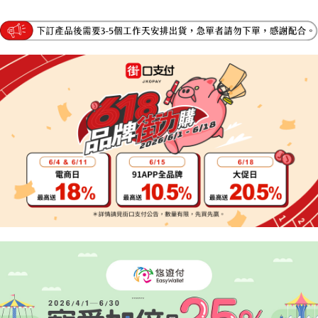
3.實際核准額度、可分期數及費用金額請依後續交易確認頁面所載為準。
便利好安心！
4.訂單成立30分鐘內，如未前往確認交易或遇審核未通過，訂單將自動取
１．簡單：不需註冊會員、不需綁卡、不需儲值。
運送方式
消。如遇「轉專審核」未通過狀況，表示未達大哥付你分期系統評分，恕無
２．便利：只要手機號碼，簡訊認證，即可結帳。
法說明評估內容。
３．安心：先確認商品／服務後，再付款。
宅配
【繳款方式說明】
1.分期款項不併入電信帳單，「大哥付你分期」於每月結算日後寄送繳費提
每筆NT$95，滿NT$1,800(含以上)免運費
【「AFTEE先享後付」結帳流程】
醒簡訊。
１．於結帳方式選擇「AFTEE先享後付」後，將跳轉至「AFTEE先享後付」
2.透過簡訊連結打開帳單後，可選擇「超商條碼／台灣大直營門市／銀行轉
結帳頁面，進行簡訊認證並確認金額後，即可完成結帳。
帳／街口支付／iPASS MONEY」等通路繳費。
２．訂單成立數日內，您將收到繳費通知簡訊。
３．收到繳費通知簡訊後14天內，點擊此簡訊中的連結，可透過四大超商／
【注意事項】
ATM／網路銀行／等多元方式進行付款，方視為交易完成。
1.本服務係由「台灣大哥大股份有限公司」（以下簡稱本公司）所提供，讓
※ 請注意：結帳手續完成當下不需立刻繳費，但若您需要取消訂單，請聯絡
用戶於交易時，得透過本服務購買商品或服務，並由商店將買賣／分期付款
購買商品的店家。未經商家同意取消之訂單仍視為有效，需透過AFTEE先享
買賣價金債權讓與本公司後，依約使用本公司帳單繳交帳款。
後付繳納相關費用。
2.基於同意付款使用「大哥付你分期」之契約關係目的，商店將以您的個人
※ 交易是否成功請以「AFTEE先享後付 」之結帳頁面顯示為準，若有關於
資料（包含姓名、電話或地址）提供予台灣大哥大進項蒐集、處理及利用，
是否繳費成功／繳費後需取消欲退款等相關疑問，請聯繫「AFTEE先享後付
由本公司與您本人進行分期帳單所需資料之確認、核對及更正。
客戶支援中心」
https://netprotections.freshdesk.com/support/home
3.完整用戶服務條款，請詳閱以下連結：
https://oppay.tw/userRule
【注意事項】
１．透過由恩沛科技股份有限公司提供之「AFTEE先享後付」服務完成之交
易，需依本服務之必要範圍內提供個人資料，並將交易相關給付款項請求債
權轉讓予恩沛科技股份有限公司。
２．關於個人資料處理事宜，請瀏覽以下網址：
https://aftee.tw/terms/#terms3
３．未成年的使用者請事先徵得法定代理人或監護人之同意方可使用