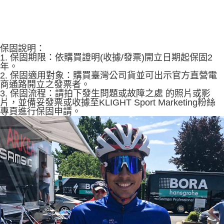
保固說明：
1. 保固期限：依購買證明(收據/發票)開立日期起保固2
年。
2. 保固適用對象：購買臺灣公司貨並可出示官方直營電
商通路開立之發票者。
3. 保固流程：請拍下發生問題或故障之處 的照片或影
片，並備妥發票或收據至KLIGHT Sport Marketing粉絲
專頁進行保固申請。