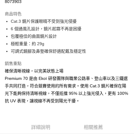
8073903
3 期 0 利率 每期
NT$466
21家銀行
商品特色
6 期 0 利率 每期
NT$233
21家銀行
合作金庫商業銀行
第一商業銀行
Cat.3 鏡片保護眼睛不受到強光侵擾
華南商業銀行
彰化商業銀行
合作金庫商業銀行
第一商業銀行
LINE Pay
6 個通風孔設計，鏡片起霧不再是困擾
上海商業儲蓄銀行
台北富邦商業銀行
華南商業銀行
彰化商業銀行
國泰世華商業銀行
兆豐國際商業銀行
包覆極佳的曲面鏡片設計
Apple Pay
上海商業儲蓄銀行
台北富邦商業銀行
臺灣中小企業銀行
台中商業銀行
極輕重量：約 29g
國泰世華商業銀行
兆豐國際商業銀行
匯豐（台灣）商業銀行
華泰商業銀行
街口支付
臺灣中小企業銀行
台中商業銀行
可調式鏡腳及鼻墊確保舒適配戴及穩定性
聯邦商業銀行
遠東國際商業銀行
匯豐（台灣）商業銀行
華泰商業銀行
悠遊付
元大商業銀行
永豐商業銀行
銷售重點
聯邦商業銀行
遠東國際商業銀行
玉山商業銀行
星展（台灣）商業銀行
元大商業銀行
永豐商業銀行
確保清晰視線，以完美狀態上場
Google Pay
台新國際商業銀行
中國信託商業銀行
玉山商業銀行
星展（台灣）商業銀行
Premium 70 是由 Ekoï 研發團隊與職業公路車、登山車以及三鐵選
台灣樂天信用卡公司
台新國際商業銀行
中國信託商業銀行
全盈+PAY
手共同打造，符合競賽使用的所有需求。使用 Cat.3 鏡片確保在陽
台灣樂天信用卡公司
光下能夠保持清晰視線，不僅抵擋 95% 以上強光侵入，更有 100%
大哥付你分期
抗 UV 表現，讓視線不再受到陽光干擾。
相關說明
【大哥付你分期使用說明】
AFTEE先享後付
1.本服務由台灣大哥大提供，台灣大哥大用戶可立即使用無須另外申請。
2.付款方式選擇「大哥付你分期」，訂單成立後會自動跳轉到大哥付的交易
相關說明
流程，驗證手機門號後，選擇欲分期的期數、繳款截止日，確認付款後即完
【關於「AFTEE先享後付」】
詳細說明
相關推薦
成交易。
ATM付款
AFTEE先享後付是「在收到商品之後才付款」的支付方式。 讓您購物簡單