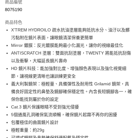
商品編號
信用卡分期付款
8075190
3 期 0 利率 每期
NT$700
21家銀行
商品特色
6 期 0 利率 每期
NT$350
21家銀行
合作金庫商業銀行
第一商業銀行
X'TREM HYDROILO 疏水抗油塗層能夠抵抗水分、油汙以及髒
華南商業銀行
彰化商業銀行
合作金庫商業銀行
第一商業銀行
LINE Pay
污黏附在鏡片表面，讓眼鏡清潔保養更簡單
上海商業儲蓄銀行
台北富邦商業銀行
華南商業銀行
彰化商業銀行
國泰世華商業銀行
兆豐國際商業銀行
Mirror 鍍膜：反光鍍膜能夠最小化漏光，讓你的視線最佳化
Apple Pay
上海商業儲蓄銀行
台北富邦商業銀行
臺灣中小企業銀行
台中商業銀行
ANTISCRATCH 塗層：雙面抗刮塗層，TWENTY 將能抵抗刮傷
國泰世華商業銀行
兆豐國際商業銀行
匯豐（台灣）商業銀行
華泰商業銀行
街口支付
臺灣中小企業銀行
台中商業銀行
以及衝擊，大幅延長鏡片壽命
聯邦商業銀行
遠東國際商業銀行
匯豐（台灣）商業銀行
華泰商業銀行
HD 鏡片科技：能加強對比度、增強顏色表現以及強化視覺細
悠遊付
元大商業銀行
永豐商業銀行
聯邦商業銀行
遠東國際商業銀行
節，讓視線更清晰也讓訓練更安全
玉山商業銀行
星展（台灣）商業銀行
元大商業銀行
永豐商業銀行
Google Pay
義大利製鏡架：極輕量、具備彈性及耐用性 Grilamid 鏡架，具
台新國際商業銀行
中國信託商業銀行
玉山商業銀行
星展（台灣）商業銀行
台灣樂天信用卡公司
備良好固定性的鼻墊及鏡腳確保穩定性。內含長短鏡腳各一，確
台新國際商業銀行
中國信託商業銀行
全盈+PAY
保你能找到屬於你的設定
台灣樂天信用卡公司
大哥付你分期
Cat.3 鏡片保護眼睛不受到強光侵擾
相關說明
5個通風孔洞確保氣流順暢，確保鏡片起霧不再你的困擾
【大哥付你分期使用說明】
包覆極佳的曲面鏡片設計
AFTEE先享後付
1.本服務由台灣大哥大提供，台灣大哥大用戶可立即使用無須另外申請。
極輕重量：約29g
2.付款方式選擇「大哥付你分期」，訂單成立後會自動跳轉到大哥付的交易
相關說明
流程，驗證手機門號後，選擇欲分期的期數、繳款截止日，確認付款後即完
可調式鏡腳及鼻墊確保舒適配戴及穩定性