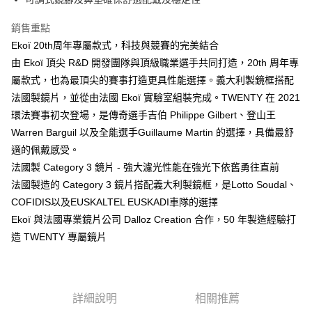
【關於「AFTEE先享後付」】
成交易。
ATM付款
AFTEE先享後付是「在收到商品之後才付款」的支付方式。 讓您購物簡單
3.實際核准額度、可分期數及費用金額請依後續交易確認頁面所載為準。
便利好安心！
銷售重點
4.訂單成立30分鐘內，如未前往確認交易或遇審核未通過，訂單將自動取
１．簡單：不需註冊會員、不需綁卡、不需儲值。
運送方式
Ekoï 20th周年專屬款式，科技與競賽的完美結合
消。如遇「轉專審核」未通過狀況，表示未達大哥付你分期系統評分，恕無
２．便利：只要手機號碼，簡訊認證，即可結帳。
法說明評估內容。
由 Ekoï 頂尖 R&D 開發團隊與頂級職業選手共同打造，20th 周年專
３．安心：先確認商品／服務後，再付款。
宅配
【繳款方式說明】
屬款式，也為最頂尖的賽事打造更具性能選擇。義大利製鏡框搭配
1.分期款項不併入電信帳單，「大哥付你分期」於每月結算日後寄送繳費提
每筆NT$95，滿NT$1,800(含以上)免運費
【「AFTEE先享後付」結帳流程】
醒簡訊。
法國製鏡片，並從由法國 Ekoï 實驗室組裝完成。TWENTY 在 2021
１．於結帳方式選擇「AFTEE先享後付」後，將跳轉至「AFTEE先享後付」
2.透過簡訊連結打開帳單後，可選擇「超商條碼／台灣大直營門市／銀行轉
結帳頁面，進行簡訊認證並確認金額後，即可完成結帳。
環法賽事初次登場，是傳奇選手吉伯 Philippe Gilbert、登山王
帳／街口支付／iPASS MONEY」等通路繳費。
２．訂單成立數日內，您將收到繳費通知簡訊。
Warren Barguil 以及全能選手Guillaume Martin 的選擇，具備最舒
３．收到繳費通知簡訊後14天內，點擊此簡訊中的連結，可透過四大超商／
【注意事項】
適的佩戴感受。
ATM／網路銀行／等多元方式進行付款，方視為交易完成。
1.本服務係由「台灣大哥大股份有限公司」（以下簡稱本公司）所提供，讓
※ 請注意：結帳手續完成當下不需立刻繳費，但若您需要取消訂單，請聯絡
法國製 Category 3 鏡片 - 強大濾光性能在強光下依舊勇往直前
用戶於交易時，得透過本服務購買商品或服務，並由商店將買賣／分期付款
購買商品的店家。未經商家同意取消之訂單仍視為有效，需透過AFTEE先享
買賣價金債權讓與本公司後，依約使用本公司帳單繳交帳款。
法國製造的 Category 3 鏡片搭配義大利製鏡框，是Lotto Soudal、
後付繳納相關費用。
2.基於同意付款使用「大哥付你分期」之契約關係目的，商店將以您的個人
※ 交易是否成功請以「AFTEE先享後付 」之結帳頁面顯示為準，若有關於
COFIDIS以及EUSKALTEL EUSKADI車隊的選擇
資料（包含姓名、電話或地址）提供予台灣大哥大進項蒐集、處理及利用，
是否繳費成功／繳費後需取消欲退款等相關疑問，請聯繫「AFTEE先享後付
Ekoï 與法國專業鏡片公司 Dalloz Creation 合作，50 年製造經驗打
由本公司與您本人進行分期帳單所需資料之確認、核對及更正。
客戶支援中心」
https://netprotections.freshdesk.com/support/home
3.完整用戶服務條款，請詳閱以下連結：
https://oppay.tw/userRule
造 TWENTY 專屬鏡片
【注意事項】
１．透過由恩沛科技股份有限公司提供之「AFTEE先享後付」服務完成之交
易，需依本服務之必要範圍內提供個人資料，並將交易相關給付款項請求債
權轉讓予恩沛科技股份有限公司。
詳細說明
相關推薦
２．關於個人資料處理事宜，請瀏覽以下網址：