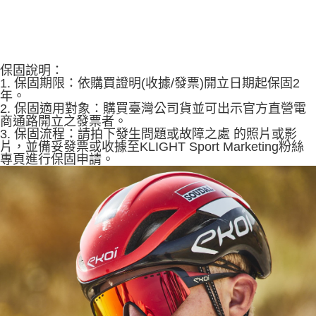
保固說明：
1. 保固期限：依購買證明(收據/發票)開立日期起保固2
年。
2. 保固適用對象：購買臺灣公司貨並可出示官方直營電
商通路開立之發票者。
3. 保固流程：請拍下發生問題或故障之處 的照片或影
片，並備妥發票或收據至KLIGHT Sport Marketing粉絲
專頁進行保固申請。