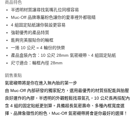
商品特色
6 期 0 利率 每期
NT$116
21家銀行
合作金庫商業銀行
第一商業銀行
半透明材質讓尋找氣嘴孔位同樣容易
華南商業銀行
彰化商業銀行
合作金庫商業銀行
第一商業銀行
LINE Pay
Muc-Off 品牌專屬粉色讓你的愛車裡外都吸睛
上海商業儲蓄銀行
台北富邦商業銀行
華南商業銀行
彰化商業銀行
國泰世華商業銀行
兆豐國際商業銀行
4 組固定貼紙讓你裝設更容易
Apple Pay
上海商業儲蓄銀行
台北富邦商業銀行
臺灣中小企業銀行
台中商業銀行
強韌優秀的產品特質
國泰世華商業銀行
兆豐國際商業銀行
匯豐（台灣）商業銀行
華泰商業銀行
街口支付
臺灣中小企業銀行
台中商業銀行
能夠完美服貼你的輪框
聯邦商業銀行
遠東國際商業銀行
匯豐（台灣）商業銀行
華泰商業銀行
一捲 10 公尺 = 4 輪份的快樂
悠遊付
元大商業銀行
永豐商業銀行
聯邦商業銀行
遠東國際商業銀行
產品盒裝內含：10 公尺 28mm 氣密襯帶、4 組固定貼紙
玉山商業銀行
星展（台灣）商業銀行
元大商業銀行
永豐商業銀行
Google Pay
尺寸適合：輪框內徑 28mm
台新國際商業銀行
中國信託商業銀行
玉山商業銀行
星展（台灣）商業銀行
台灣樂天信用卡公司
台新國際商業銀行
中國信託商業銀行
全盈+PAY
銷售重點
台灣樂天信用卡公司
氣密襯帶將是你在進入無內胎的第一步
大哥付你分期
由 Muc-Off 內部研發的獨家配方，選用最優秀的材質搭配能與胎壓
相關說明
【大哥付你分期使用說明】
良好運作的內膠，半透明的外觀輕鬆找尋氣孔，10 公尺長再搭配內
AFTEE先享後付
1.本服務由台灣大哥大提供，台灣大哥大用戶可立即使用無須另外申請。
含 4 組的固定貼紙更划算。具備超長氣密壽命、多種內框寬度選
2.付款方式選擇「大哥付你分期」，訂單成立後會自動跳轉到大哥付的交易
相關說明
擇、品牌象徵性的粉色，Muc-Off 氣密襯帶將會是你最好的選擇！
流程，驗證手機門號後，選擇欲分期的期數、繳款截止日，確認付款後即完
【關於「AFTEE先享後付」】
成交易。
ATM付款
AFTEE先享後付是「在收到商品之後才付款」的支付方式。 讓您購物簡單
3.實際核准額度、可分期數及費用金額請依後續交易確認頁面所載為準。
便利好安心！
4.訂單成立30分鐘內，如未前往確認交易或遇審核未通過，訂單將自動取
１．簡單：不需註冊會員、不需綁卡、不需儲值。
運送方式
消。如遇「轉專審核」未通過狀況，表示未達大哥付你分期系統評分，恕無