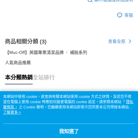
客服
商品相關分類 (3)
查看全部
【Muc-Off】英國專業清潔品牌
補胎系列
人氣商品推薦
本分類熱銷
全站排行
本網站中使用 cookie，欲查詢有關本網站使用 cookie 方式之詳情，及若您不希
熱門標籤
望在電腦上使用 cookie 時應如何變更電腦的 cookie 設定，請參閱本網站「
隱私
權條款
」之 Cookie 聲明。您繼續使用本網站即表示您同意本公司得按本網站使
用條款之 Cookie 聲明使用 cookie。
了解更多 >
我知道了