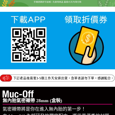
無內胎氣密襯帶 28mm (盒裝)
氣密襯帶將是你在進入無內胎的第一步！