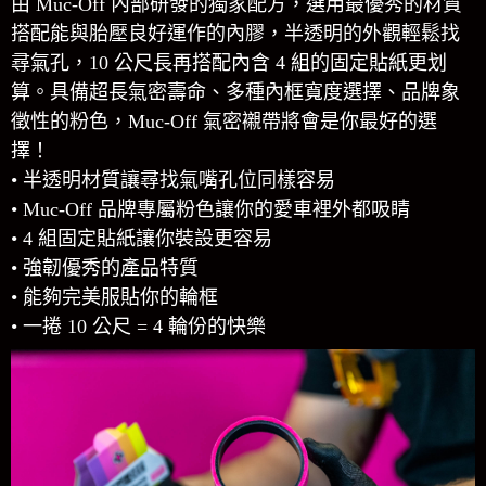
由 Muc-Off 內部研發的獨家配方，選用最優秀的材質
搭配能與胎壓良好運作的內膠，半透明的外觀輕鬆找
尋氣孔，10 公尺長再搭配內含 4 組的固定貼紙更划
算。具備超長氣密壽命、多種內框寬度選擇、品牌象
徵性的粉色，Muc-Off 氣密襯帶將會是你最好的選
擇！
• 半透明材質讓尋找氣嘴孔位同樣容易
• Muc-Off 品牌專屬粉色讓你的愛車裡外都吸睛
• 4 組固定貼紙讓你裝設更容易
• 強韌優秀的產品特質
• 能夠完美服貼你的輪框
• 一捲 10 公尺 = 4 輪份的快樂