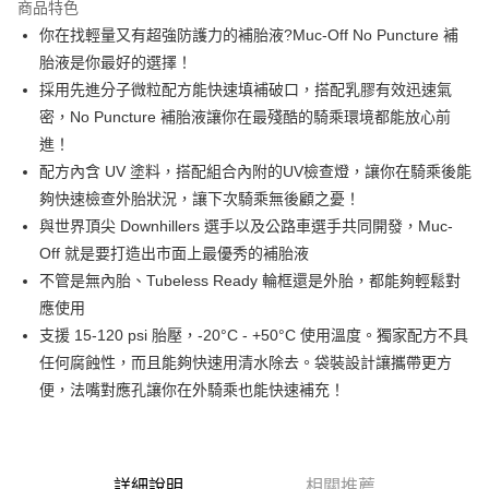
商品特色
6 期 0 利率 每期
NT$66
21家銀行
合作金庫商業銀行
第一商業銀行
你在找輕量又有超強防護力的補胎液?Muc-Off No Puncture 補
華南商業銀行
彰化商業銀行
合作金庫商業銀行
第一商業銀行
LINE Pay
胎液是你最好的選擇！
上海商業儲蓄銀行
台北富邦商業銀行
華南商業銀行
彰化商業銀行
國泰世華商業銀行
兆豐國際商業銀行
採用先進分子微粒配方能快速填補破口，搭配乳膠有效迅速氣
Apple Pay
上海商業儲蓄銀行
台北富邦商業銀行
臺灣中小企業銀行
台中商業銀行
密，No Puncture 補胎液讓你在最殘酷的騎乘環境都能放心前
國泰世華商業銀行
兆豐國際商業銀行
匯豐（台灣）商業銀行
華泰商業銀行
街口支付
臺灣中小企業銀行
台中商業銀行
進！
聯邦商業銀行
遠東國際商業銀行
匯豐（台灣）商業銀行
華泰商業銀行
配方內含 UV 塗料，搭配組合內附的UV檢查燈，讓你在騎乘後能
悠遊付
元大商業銀行
永豐商業銀行
聯邦商業銀行
遠東國際商業銀行
夠快速檢查外胎狀況，讓下次騎乘無後顧之憂！
玉山商業銀行
星展（台灣）商業銀行
元大商業銀行
永豐商業銀行
Google Pay
與世界頂尖 Downhillers 選手以及公路車選手共同開發，Muc-
台新國際商業銀行
中國信託商業銀行
玉山商業銀行
星展（台灣）商業銀行
台灣樂天信用卡公司
Off 就是要打造出市面上最優秀的補胎液
台新國際商業銀行
中國信託商業銀行
全盈+PAY
不管是無內胎、Tubeless Ready 輪框還是外胎，都能夠輕鬆對
台灣樂天信用卡公司
大哥付你分期
應使用
相關說明
支援 15-120 psi 胎壓，-20°C - +50°C 使用溫度。獨家配方不具
【大哥付你分期使用說明】
任何腐蝕性，而且能夠快速用清水除去。袋裝設計讓攜帶更方
AFTEE先享後付
1.本服務由台灣大哥大提供，台灣大哥大用戶可立即使用無須另外申請。
便，法嘴對應孔讓你在外騎乘也能快速補充！
2.付款方式選擇「大哥付你分期」，訂單成立後會自動跳轉到大哥付的交易
相關說明
流程，驗證手機門號後，選擇欲分期的期數、繳款截止日，確認付款後即完
【關於「AFTEE先享後付」】
成交易。
ATM付款
AFTEE先享後付是「在收到商品之後才付款」的支付方式。 讓您購物簡單
3.實際核准額度、可分期數及費用金額請依後續交易確認頁面所載為準。
便利好安心！
4.訂單成立30分鐘內，如未前往確認交易或遇審核未通過，訂單將自動取
１．簡單：不需註冊會員、不需綁卡、不需儲值。
詳細說明
相關推薦
運送方式
消。如遇「轉專審核」未通過狀況，表示未達大哥付你分期系統評分，恕無