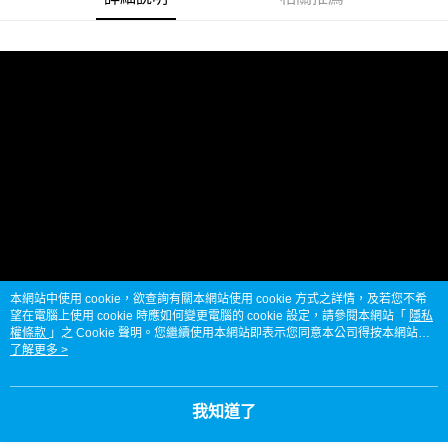
２．便利：只要手機號碼，簡訊認證，即可結帳。
法說明評估內容。
３．安心：先確認商品／服務後，再付款。
宅配
【繳款方式說明】
1.分期款項不併入電信帳單，「大哥付你分期」於每月結算日後寄送繳費提
每筆NT$95，滿NT$1,800(含以上)免運費
【「AFTEE先享後付」結帳流程】
醒簡訊。
１．於結帳方式選擇「AFTEE先享後付」後，將跳轉至「AFTEE先享後付」
2.透過簡訊連結打開帳單後，可選擇「超商條碼／台灣大直營門市／銀行轉
結帳頁面，進行簡訊認證並確認金額後，即可完成結帳。
帳／街口支付／iPASS MONEY」等通路繳費。
２．訂單成立數日內，您將收到繳費通知簡訊。
３．收到繳費通知簡訊後14天內，點擊此簡訊中的連結，可透過四大超商／
【注意事項】
ATM／網路銀行／等多元方式進行付款，方視為交易完成。
1.本服務係由「台灣大哥大股份有限公司」（以下簡稱本公司）所提供，讓
※ 請注意：結帳手續完成當下不需立刻繳費，但若您需要取消訂單，請聯絡
用戶於交易時，得透過本服務購買商品或服務，並由商店將買賣／分期付款
購買商品的店家。未經商家同意取消之訂單仍視為有效，需透過AFTEE先享
買賣價金債權讓與本公司後，依約使用本公司帳單繳交帳款。
後付繳納相關費用。
2.基於同意付款使用「大哥付你分期」之契約關係目的，商店將以您的個人
※ 交易是否成功請以「AFTEE先享後付 」之結帳頁面顯示為準，若有關於
資料（包含姓名、電話或地址）提供予台灣大哥大進項蒐集、處理及利用，
是否繳費成功／繳費後需取消欲退款等相關疑問，請聯繫「AFTEE先享後付
由本公司與您本人進行分期帳單所需資料之確認、核對及更正。
客戶支援中心」
https://netprotections.freshdesk.com/support/home
3.完整用戶服務條款，請詳閱以下連結：
https://oppay.tw/userRule
【注意事項】
本網站中使用 cookie，欲查詢有關本網站使用 cookie 方式之詳情，及若您不希
１．透過由恩沛科技股份有限公司提供之「AFTEE先享後付」服務完成之交
望在電腦上使用 cookie 時應如何變更電腦的 cookie 設定，請參閱本網站「
隱私
易，需依本服務之必要範圍內提供個人資料，並將交易相關給付款項請求債
權條款
」之 Cookie 聲明。您繼續使用本網站即表示您同意本公司得按本網站使
權轉讓予恩沛科技股份有限公司。
用條款之 Cookie 聲明使用 cookie。
了解更多 >
２．關於個人資料處理事宜，請瀏覽以下網址：
https://aftee.tw/terms/#terms3
３．未成年的使用者請事先徵得法定代理人或監護人之同意方可使用
我知道了
「AFTEE先享後付」，若未經同意申辦者引起之損失，本公司不負相關責
任。