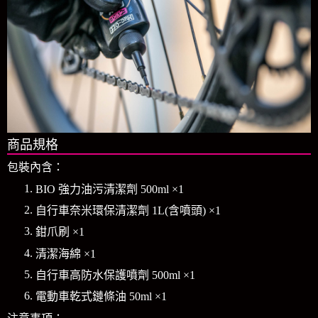
商品規格
包裝內含：
BIO 強力油污清潔劑 500ml ×1
自行車奈米環保清潔劑 1L(含噴頭) ×1
鉗爪刷 ×1
清潔海綿 ×1
自行車高防水保護噴劑 500ml ×1
電動車乾式鏈條油 50ml ×1