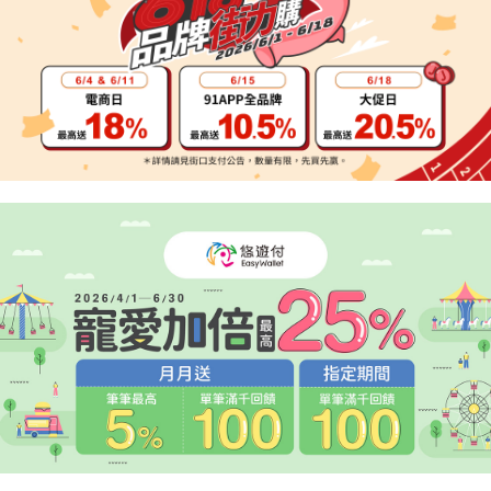
２．便利：只要手機號碼，簡訊認證，即可結帳。
法說明評估內容。
３．安心：先確認商品／服務後，再付款。
宅配
【繳款方式說明】
1.分期款項不併入電信帳單，「大哥付你分期」於每月結算日後寄送繳費提
每筆NT$95，滿NT$1,800(含以上)免運費
【「AFTEE先享後付」結帳流程】
醒簡訊。
１．於結帳方式選擇「AFTEE先享後付」後，將跳轉至「AFTEE先享後付」
2.透過簡訊連結打開帳單後，可選擇「超商條碼／台灣大直營門市／銀行轉
結帳頁面，進行簡訊認證並確認金額後，即可完成結帳。
帳／街口支付／iPASS MONEY」等通路繳費。
２．訂單成立數日內，您將收到繳費通知簡訊。
３．收到繳費通知簡訊後14天內，點擊此簡訊中的連結，可透過四大超商／
【注意事項】
ATM／網路銀行／等多元方式進行付款，方視為交易完成。
1.本服務係由「台灣大哥大股份有限公司」（以下簡稱本公司）所提供，讓
※ 請注意：結帳手續完成當下不需立刻繳費，但若您需要取消訂單，請聯絡
用戶於交易時，得透過本服務購買商品或服務，並由商店將買賣／分期付款
購買商品的店家。未經商家同意取消之訂單仍視為有效，需透過AFTEE先享
買賣價金債權讓與本公司後，依約使用本公司帳單繳交帳款。
後付繳納相關費用。
2.基於同意付款使用「大哥付你分期」之契約關係目的，商店將以您的個人
※ 交易是否成功請以「AFTEE先享後付 」之結帳頁面顯示為準，若有關於
資料（包含姓名、電話或地址）提供予台灣大哥大進項蒐集、處理及利用，
是否繳費成功／繳費後需取消欲退款等相關疑問，請聯繫「AFTEE先享後付
由本公司與您本人進行分期帳單所需資料之確認、核對及更正。
客戶支援中心」
https://netprotections.freshdesk.com/support/home
3.完整用戶服務條款，請詳閱以下連結：
https://oppay.tw/userRule
【注意事項】
１．透過由恩沛科技股份有限公司提供之「AFTEE先享後付」服務完成之交
易，需依本服務之必要範圍內提供個人資料，並將交易相關給付款項請求債
權轉讓予恩沛科技股份有限公司。
２．關於個人資料處理事宜，請瀏覽以下網址：
https://aftee.tw/terms/#terms3
３．未成年的使用者請事先徵得法定代理人或監護人之同意方可使用
「AFTEE先享後付」，若未經同意申辦者引起之損失，本公司不負相關責
任。