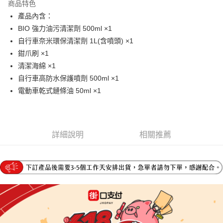
商品特色
6 期 0 利率 每期
NT$316
21家銀行
合作金庫商業銀行
第一商業銀行
產品內含：
華南商業銀行
彰化商業銀行
合作金庫商業銀行
第一商業銀行
LINE Pay
BIO 強力油污清潔劑 500ml ×1
上海商業儲蓄銀行
台北富邦商業銀行
華南商業銀行
彰化商業銀行
國泰世華商業銀行
兆豐國際商業銀行
自行車奈米環保清潔劑 1L(含噴頭) ×1
Apple Pay
上海商業儲蓄銀行
台北富邦商業銀行
臺灣中小企業銀行
台中商業銀行
鉗爪刷 ×1
國泰世華商業銀行
兆豐國際商業銀行
匯豐（台灣）商業銀行
華泰商業銀行
街口支付
臺灣中小企業銀行
台中商業銀行
清潔海綿 ×1
聯邦商業銀行
遠東國際商業銀行
匯豐（台灣）商業銀行
華泰商業銀行
自行車高防水保護噴劑 500ml ×1
悠遊付
元大商業銀行
永豐商業銀行
聯邦商業銀行
遠東國際商業銀行
電動車乾式鏈條油 50ml ×1
玉山商業銀行
星展（台灣）商業銀行
元大商業銀行
永豐商業銀行
Google Pay
台新國際商業銀行
中國信託商業銀行
玉山商業銀行
星展（台灣）商業銀行
台灣樂天信用卡公司
台新國際商業銀行
中國信託商業銀行
全盈+PAY
台灣樂天信用卡公司
詳細說明
相關推薦
大哥付你分期
相關說明
【大哥付你分期使用說明】
AFTEE先享後付
1.本服務由台灣大哥大提供，台灣大哥大用戶可立即使用無須另外申請。
2.付款方式選擇「大哥付你分期」，訂單成立後會自動跳轉到大哥付的交易
相關說明
流程，驗證手機門號後，選擇欲分期的期數、繳款截止日，確認付款後即完
【關於「AFTEE先享後付」】
成交易。
ATM付款
AFTEE先享後付是「在收到商品之後才付款」的支付方式。 讓您購物簡單
3.實際核准額度、可分期數及費用金額請依後續交易確認頁面所載為準。
便利好安心！
4.訂單成立30分鐘內，如未前往確認交易或遇審核未通過，訂單將自動取
１．簡單：不需註冊會員、不需綁卡、不需儲值。
運送方式
消。如遇「轉專審核」未通過狀況，表示未達大哥付你分期系統評分，恕無