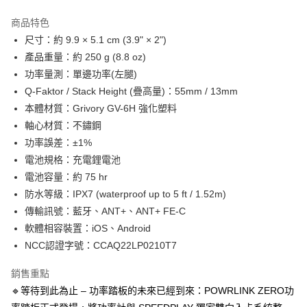
3 期 0 利率 每期
NT$6,663
21家銀行
商品特色
6 期 0 利率 每期
NT$3,331
21家銀行
合作金庫商業銀行
第一商業銀行
尺寸：約 9.9 × 5.1 cm (3.9" × 2")
華南商業銀行
彰化商業銀行
合作金庫商業銀行
第一商業銀行
LINE Pay
產品重量：約 250 g (8.8 oz)
上海商業儲蓄銀行
台北富邦商業銀行
華南商業銀行
彰化商業銀行
國泰世華商業銀行
兆豐國際商業銀行
功率量測：單邊功率(左腿)
Apple Pay
上海商業儲蓄銀行
台北富邦商業銀行
臺灣中小企業銀行
台中商業銀行
Q-Faktor / Stack Height (疊高量)：55mm / 13mm
國泰世華商業銀行
兆豐國際商業銀行
匯豐（台灣）商業銀行
華泰商業銀行
街口支付
臺灣中小企業銀行
台中商業銀行
本體材質：Grivory GV-6H 強化塑料
聯邦商業銀行
遠東國際商業銀行
匯豐（台灣）商業銀行
華泰商業銀行
軸心材質：不鏽鋼
悠遊付
元大商業銀行
永豐商業銀行
聯邦商業銀行
遠東國際商業銀行
功率誤差：±1%
玉山商業銀行
星展（台灣）商業銀行
元大商業銀行
永豐商業銀行
Google Pay
電池規格：充電鋰電池
台新國際商業銀行
中國信託商業銀行
玉山商業銀行
星展（台灣）商業銀行
台灣樂天信用卡公司
電池容量：約 75 hr
台新國際商業銀行
中國信託商業銀行
全盈+PAY
防水等級：IPX7 (waterproof up to 5 ft / 1.52m)
台灣樂天信用卡公司
大哥付你分期
傳輸訊號：藍牙、ANT+、ANT+ FE-C
相關說明
軟體相容裝置：iOS、Android
【大哥付你分期使用說明】
NCC認證字號：CCAQ22LP0210T7
AFTEE先享後付
1.本服務由台灣大哥大提供，台灣大哥大用戶可立即使用無須另外申請。
2.付款方式選擇「大哥付你分期」，訂單成立後會自動跳轉到大哥付的交易
相關說明
銷售重點
流程，驗證手機門號後，選擇欲分期的期數、繳款截止日，確認付款後即完
【關於「AFTEE先享後付」】
成交易。
ATM付款
🔹等待到此為止 – 功率踏板的未來已經到來：POWRLINK ZERO功
AFTEE先享後付是「在收到商品之後才付款」的支付方式。 讓您購物簡單
3.實際核准額度、可分期數及費用金額請依後續交易確認頁面所載為準。
便利好安心！