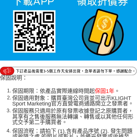
保固說明：
保固期限：依產品實際連線時間起
保固1年
。
保固適用對象：購買臺灣公司貨並可出示KLIGHT
Sport Marketing官方直營電商通路開立之發票者。
保固服務只適用於原有發票收據登記之原購買者，
其享有之售後服務無法轉讓、轉售或以其他任何形
式交予第二手購買者。
保固流程：請拍下 (1).含有產品序號 (2). 發生問題
或故障之處 的照片或影片，並備妥發票或收據至