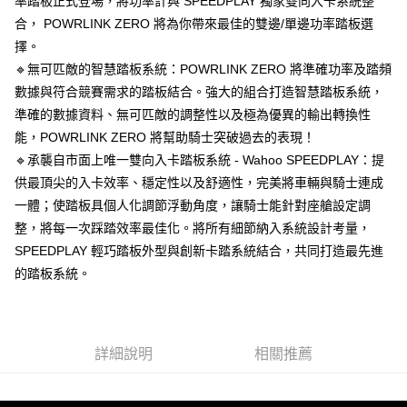
率踏板正式登場，將功率計與 SPEEDPLAY 獨家雙向入卡系統整
4.訂單成立30分鐘內，如未前往確認交易或遇審核未通過，訂單將自動取
１．簡單：不需註冊會員、不需綁卡、不需儲值。
運送方式
合， POWRLINK ZERO 將為你帶來最佳的雙邊/單邊功率踏板選
消。如遇「轉專審核」未通過狀況，表示未達大哥付你分期系統評分，恕無
２．便利：只要手機號碼，簡訊認證，即可結帳。
法說明評估內容。
擇。
３．安心：先確認商品／服務後，再付款。
宅配
【繳款方式說明】
🔹無可匹敵的智慧踏板系統：POWRLINK ZERO 將準確功率及踏頻
1.分期款項不併入電信帳單，「大哥付你分期」於每月結算日後寄送繳費提
每筆NT$95，滿NT$1,800(含以上)免運費
【「AFTEE先享後付」結帳流程】
醒簡訊。
數據與符合競賽需求的踏板結合。強大的組合打造智慧踏板系統，
１．於結帳方式選擇「AFTEE先享後付」後，將跳轉至「AFTEE先享後付」
2.透過簡訊連結打開帳單後，可選擇「超商條碼／台灣大直營門市／銀行轉
結帳頁面，進行簡訊認證並確認金額後，即可完成結帳。
準確的數據資料、無可匹敵的調整性以及極為優異的輸出轉換性
帳／街口支付／iPASS MONEY」等通路繳費。
２．訂單成立數日內，您將收到繳費通知簡訊。
能，POWRLINK ZERO 將幫助騎士突破過去的表現！
３．收到繳費通知簡訊後14天內，點擊此簡訊中的連結，可透過四大超商／
【注意事項】
🔹承襲自市面上唯一雙向入卡踏板系統 - Wahoo SPEEDPLAY：提
ATM／網路銀行／等多元方式進行付款，方視為交易完成。
1.本服務係由「台灣大哥大股份有限公司」（以下簡稱本公司）所提供，讓
※ 請注意：結帳手續完成當下不需立刻繳費，但若您需要取消訂單，請聯絡
供最頂尖的入卡效率、穩定性以及舒適性，完美將車輛與騎士連成
用戶於交易時，得透過本服務購買商品或服務，並由商店將買賣／分期付款
購買商品的店家。未經商家同意取消之訂單仍視為有效，需透過AFTEE先享
買賣價金債權讓與本公司後，依約使用本公司帳單繳交帳款。
一體；使踏板具個人化調節浮動角度，讓騎士能針對座艙設定調
後付繳納相關費用。
2.基於同意付款使用「大哥付你分期」之契約關係目的，商店將以您的個人
※ 交易是否成功請以「AFTEE先享後付 」之結帳頁面顯示為準，若有關於
整，將每一次踩踏效率最佳化。將所有細節納入系統設計考量，
資料（包含姓名、電話或地址）提供予台灣大哥大進項蒐集、處理及利用，
是否繳費成功／繳費後需取消欲退款等相關疑問，請聯繫「AFTEE先享後付
SPEEDPLAY 輕巧踏板外型與創新卡踏系統結合，共同打造最先進
由本公司與您本人進行分期帳單所需資料之確認、核對及更正。
客戶支援中心」
https://netprotections.freshdesk.com/support/home
3.完整用戶服務條款，請詳閱以下連結：
https://oppay.tw/userRule
的踏板系統。
【注意事項】
１．透過由恩沛科技股份有限公司提供之「AFTEE先享後付」服務完成之交
易，需依本服務之必要範圍內提供個人資料，並將交易相關給付款項請求債
權轉讓予恩沛科技股份有限公司。
詳細說明
相關推薦
２．關於個人資料處理事宜，請瀏覽以下網址：
https://aftee.tw/terms/#terms3
３．未成年的使用者請事先徵得法定代理人或監護人之同意方可使用
「AFTEE先享後付」，若未經同意申辦者引起之損失，本公司不負相關責