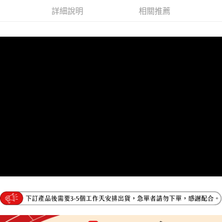
３．未成年的使用者請事先徵得法定代理人或監護人之同意方可使用
詳細說明
相關推薦
「AFTEE先享後付」，若未經同意申辦者引起之損失，本公司不負相關責
任。
４．使用「AFTEE先享後付」時，將依據個別帳號之用戶狀況，依本公司即
時審查核予不同之上限額度；若仍有額度不足之情形，本公司將視審查結果
請求用戶進行身份認證。
５．嚴禁一人註冊多個帳號或使用他人資訊註冊。若發現惡意使用之情形，
恩沛科技股份有限公司將有權停止該用戶之使用額度並採取法律行動。