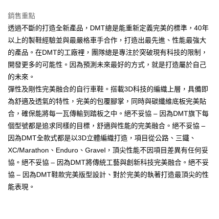
成交易。
ATM付款
AFTEE先享後付是「在收到商品之後才付款」的支付方式。 讓您購物簡單
3.實際核准額度、可分期數及費用金額請依後續交易確認頁面所載為準。
便利好安心！
銷售重點
4.訂單成立30分鐘內，如未前往確認交易或遇審核未通過，訂單將自動取
１．簡單：不需註冊會員、不需綁卡、不需儲值。
運送方式
透過不斷的打造全新產品，DMT總是能重新定義完美的標準，40年
消。如遇「轉專審核」未通過狀況，表示未達大哥付你分期系統評分，恕無
２．便利：只要手機號碼，簡訊認證，即可結帳。
法說明評估內容。
以上的製鞋經驗並與最嚴格車手合作，打造出最先進、性能最強大
３．安心：先確認商品／服務後，再付款。
宅配
【繳款方式說明】
的產品。在DMT的工廠裡，團隊總是專注於突破現有科技的限制，
1.分期款項不併入電信帳單，「大哥付你分期」於每月結算日後寄送繳費提
每筆NT$95，滿NT$1,800(含以上)免運費
【「AFTEE先享後付」結帳流程】
醒簡訊。
開發更多的可能性。因為預測未來最好的方式，就是打造屬於自己
１．於結帳方式選擇「AFTEE先享後付」後，將跳轉至「AFTEE先享後付」
2.透過簡訊連結打開帳單後，可選擇「超商條碼／台灣大直營門市／銀行轉
結帳頁面，進行簡訊認證並確認金額後，即可完成結帳。
的未來。
帳／街口支付／iPASS MONEY」等通路繳費。
２．訂單成立數日內，您將收到繳費通知簡訊。
彈性及剛性完美融合的自行車鞋。搭載3D科技的編織上層，具備即
３．收到繳費通知簡訊後14天內，點擊此簡訊中的連結，可透過四大超商／
【注意事項】
為舒適及透氣的特性，完美的包覆腳掌，同時與碳纖維底板完美貼
ATM／網路銀行／等多元方式進行付款，方視為交易完成。
1.本服務係由「台灣大哥大股份有限公司」（以下簡稱本公司）所提供，讓
※ 請注意：結帳手續完成當下不需立刻繳費，但若您需要取消訂單，請聯絡
合，確保能將每一瓦傳輸到踏板之中。絕不妥協 – 因為DMT旗下每
用戶於交易時，得透過本服務購買商品或服務，並由商店將買賣／分期付款
購買商品的店家。未經商家同意取消之訂單仍視為有效，需透過AFTEE先享
買賣價金債權讓與本公司後，依約使用本公司帳單繳交帳款。
個型號都是追求同樣的目標，舒適與性能的完美融合。絕不妥協 –
後付繳納相關費用。
2.基於同意付款使用「大哥付你分期」之契約關係目的，商店將以您的個人
※ 交易是否成功請以「AFTEE先享後付 」之結帳頁面顯示為準，若有關於
因為DMT全款式都是以3D立體編織打造，項目從公路、三鐵、
資料（包含姓名、電話或地址）提供予台灣大哥大進項蒐集、處理及利用，
是否繳費成功／繳費後需取消欲退款等相關疑問，請聯繫「AFTEE先享後付
XC/Marathon、Enduro、Gravel，頂尖性能不因項目差異有任何妥
由本公司與您本人進行分期帳單所需資料之確認、核對及更正。
客戶支援中心」
https://netprotections.freshdesk.com/support/home
3.完整用戶服務條款，請詳閱以下連結：
https://oppay.tw/userRule
協。絕不妥協 – 因為DMT將傳統工藝與創新科技完美融合。絕不妥
【注意事項】
協 – 因為DMT鞋款完美版型設計、對於完美的執著打造最頂尖的性
１．透過由恩沛科技股份有限公司提供之「AFTEE先享後付」服務完成之交
能表現。
易，需依本服務之必要範圍內提供個人資料，並將交易相關給付款項請求債
權轉讓予恩沛科技股份有限公司。
２．關於個人資料處理事宜，請瀏覽以下網址：
https://aftee.tw/terms/#terms3