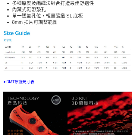
多種厚度及編織法組合打造最佳舒適性
內藏式鞋帶繫孔
單一透氣孔位，輕量碳纖 SL 底板
8mm 扣片可調整範圍
➤DMT原廠尺寸表