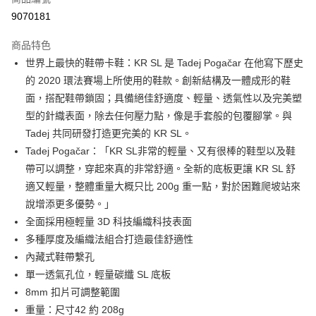
信用卡分期付款
9070181
3 期 0 利率 每期
NT$4,433
21家銀行
商品特色
6 期 0 利率 每期
NT$2,216
21家銀行
合作金庫商業銀行
第一商業銀行
世界上最快的鞋帶卡鞋：KR SL 是 Tadej Pogačar 在他寫下歷史
華南商業銀行
彰化商業銀行
合作金庫商業銀行
第一商業銀行
LINE Pay
的 2020 環法賽場上所使用的鞋款。創新結構及一體成形的鞋
上海商業儲蓄銀行
台北富邦商業銀行
華南商業銀行
彰化商業銀行
國泰世華商業銀行
兆豐國際商業銀行
面，搭配鞋帶鎖固；具備絕佳舒適度、輕量、透氣性以及完美塑
Apple Pay
上海商業儲蓄銀行
台北富邦商業銀行
臺灣中小企業銀行
台中商業銀行
型的針織表面，除去任何壓力點，像是手套般的包覆腳掌。與
國泰世華商業銀行
兆豐國際商業銀行
匯豐（台灣）商業銀行
華泰商業銀行
街口支付
臺灣中小企業銀行
台中商業銀行
Tadej 共同研發打造更完美的 KR SL。
聯邦商業銀行
遠東國際商業銀行
匯豐（台灣）商業銀行
華泰商業銀行
Tadej Pogačar：「KR SL非常的輕量、又有很棒的鞋型以及鞋
悠遊付
元大商業銀行
永豐商業銀行
聯邦商業銀行
遠東國際商業銀行
帶可以調整，穿起來真的非常舒適。全新的底板更讓 KR SL 舒
玉山商業銀行
星展（台灣）商業銀行
元大商業銀行
永豐商業銀行
Google Pay
適又輕量，整體重量大概只比 200g 重一點，對於困難爬坡站來
台新國際商業銀行
中國信託商業銀行
玉山商業銀行
星展（台灣）商業銀行
台灣樂天信用卡公司
說增添更多優勢。」
台新國際商業銀行
中國信託商業銀行
全盈+PAY
全面採用極輕量 3D 科技編織科技表面
台灣樂天信用卡公司
大哥付你分期
多種厚度及編織法組合打造最佳舒適性
相關說明
內藏式鞋帶繫孔
【大哥付你分期使用說明】
單一透氣孔位，輕量碳纖 SL 底板
AFTEE先享後付
1.本服務由台灣大哥大提供，台灣大哥大用戶可立即使用無須另外申請。
8mm 扣片可調整範圍
2.付款方式選擇「大哥付你分期」，訂單成立後會自動跳轉到大哥付的交易
相關說明
流程，驗證手機門號後，選擇欲分期的期數、繳款截止日，確認付款後即完
重量：尺寸42 約 208g
【關於「AFTEE先享後付」】